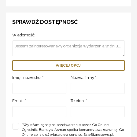
SPRAWDŹ DOSTĘPNOSĆ
Wiadomość:
WIĘCEJ OPCJI
Imię i nazwisko: *
Nazwa firmy *:
Email: *
Telefon: *
*
Wyrażam zgodę na przetwarzanie przez Go Online
Ogrodnik, Brandys, Asman spółka komandytowa (dawniej: Go
Online sp. z o.o.) właściciela serwisu SaleBiznesowe.pl,