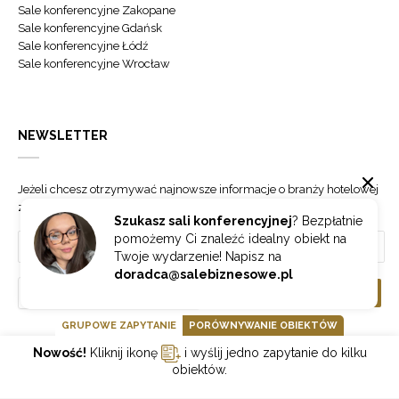
Sale konferencyjne Zakopane
Sale konferencyjne Gdańsk
Sale konferencyjne Łódź
Sale konferencyjne Wrocław
NEWSLETTER
Jeżeli chcesz otrzymywać najnowsze informacje o branży hotelowej
zapisz się do naszego newslettera.
Szukasz sali konferencyjnej
? Bezpłatnie
pomożemy Ci znaleźć idealny obiekt na
Twoje wydarzenie! Napisz na
doradca@salebiznesowe.pl
Wybierz
ZAPISZ SIĘ
GRUPOWE ZAPYTANIE
PORÓWNYWANIE OBIEKTÓW
Nowość!
Kliknij ikonę
i wyślij jedno zapytanie do kilku
GOONLINE.PL SPÓŁKA Z OGRANICZONĄ ODPOWIEDZIALNOŚCIĄ SP.K.
obiektów.
POLITYKA PRYWATNOŚCI
REGULAMIN