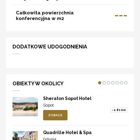
---
Całkowita powierzchnia
konferencyjna w m2
DODATKOWE UDOGODNIENIA
OBIEKTY W OKOLICY
Sheraton Sopot Hotel
Sopot
~1.81 km
ZOBACZ
Quadrille Hotel & Spa
Gdynia