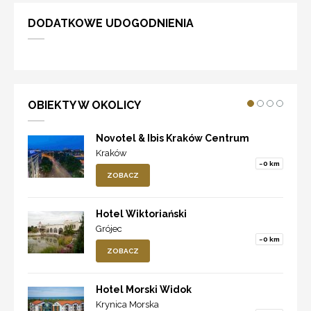
DODATKOWE UDOGODNIENIA
OBIEKTY W OKOLICY
Novotel & Ibis Kraków Centrum
Kraków
~0 km
ZOBACZ
Hotel Wiktoriański
Grójec
~0 km
ZOBACZ
Hotel Morski Widok
Krynica Morska