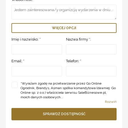
WIĘCEJ OPCJI
Imię i nazwisko: *
Nazwa firmy *:
Email: *
Telefon: *
*
Wyrażam zgodę na przetwarzanie przez Go Online
Ogrodnik, Brandys, Asman spółka komandytowa (dawniej: Go
Online sp. z o.o.) właściciela serwisu SaleBiznesowe.pl,
moich danych osobowych...
Rozwiń
SPRAWDŹ DOSTĘPNOŚĆ