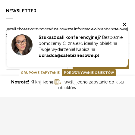
NEWSLETTER
Jeżeli chcesz otrzymywać najnowsze informacje o branży hotelowej
zapisz się do naszego newslettera.
Szukasz sali konferencyjnej
? Bezpłatnie
pomożemy Ci znaleźć idealny obiekt na
Twoje wydarzenie! Napisz na
doradca@salebiznesowe.pl
Wybierz
ZAPISZ SIĘ
GRUPOWE ZAPYTANIE
PORÓWNYWANIE OBIEKTÓW
Nowość!
Kliknij ikonę
i wyślij jedno zapytanie do kilku
GOONLINE.PL SPÓŁKA Z OGRANICZONĄ ODPOWIEDZIALNOŚCIĄ SP.K.
obiektów.
POLITYKA PRYWATNOŚCI
REGULAMIN