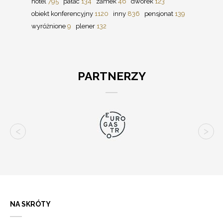
hotel
795
pałac
134
zamek
46
dworek
123
obiekt konferencyjny
1120
inny
836
pensjonat
139
wyróżnione
9
plener
132
PARTNERZY
NA SKRÓTY