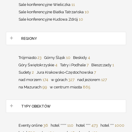
Sale konferencyjne Wieliczka
11
Sale konferencyjne Białka Tatrzańska
10
Sale konferencyjne Kudowa Zdrój
10
REGIONY
Trójmiasto
23
Górny Śląsk
10
Beskidy
4
Góry Świętokrzyskie
4
Tatry i Podhale
7
Bieszczady
1
Sudety
2
Jura Krakowsko-Częstochowska
7
nad morzem
174
w górach
327
nad jeziorem
127
na Mazurach
99
w centrum miasta
865
TYPY OBIEKTÓW
Eventy online
36
hotel *****
110
hotel ****
473
hotel ***
1000