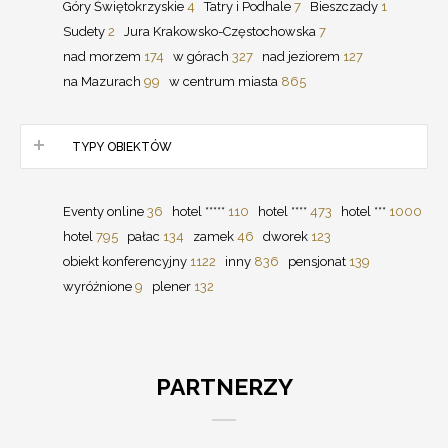
Góry Świętokrzyskie
4
Tatry i Podhale
7
Bieszczady
1
Sudety
2
Jura Krakowsko-Częstochowska
7
nad morzem
174
w górach
327
nad jeziorem
127
na Mazurach
99
w centrum miasta
865
TYPY OBIEKTÓW
Eventy online
36
hotel *****
110
hotel ****
473
hotel ***
1000
hotel
795
pałac
134
zamek
46
dworek
123
obiekt konferencyjny
1122
inny
836
pensjonat
139
wyróżnione
9
plener
132
PARTNERZY