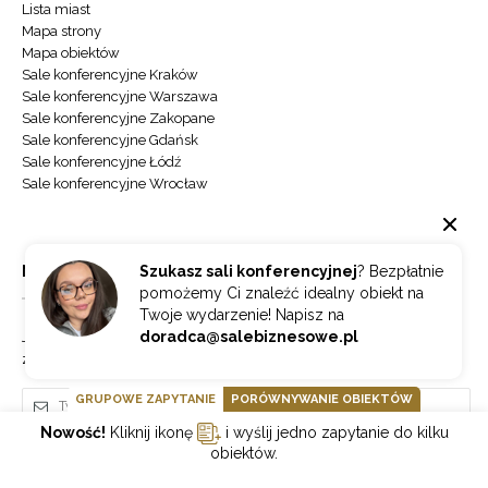
Lista miast
Mapa strony
Mapa obiektów
Sale konferencyjne Kraków
Sale konferencyjne Warszawa
Sale konferencyjne Zakopane
Sale konferencyjne Gdańsk
Sale konferencyjne Łódź
Sale konferencyjne Wrocław
NEWSLETTER
Szukasz sali konferencyjnej
? Bezpłatnie
pomożemy Ci znaleźć idealny obiekt na
Twoje wydarzenie! Napisz na
doradca@salebiznesowe.pl
Jeżeli chcesz otrzymywać najnowsze informacje o branży hotelowej
zapisz się do naszego newslettera.
GRUPOWE ZAPYTANIE
PORÓWNYWANIE OBIEKTÓW
Nowość!
Kliknij ikonę
i wyślij jedno zapytanie do kilku
obiektów.
Wybierz
ZAPISZ SIĘ