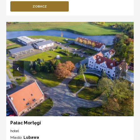
ZOBACZ
Pałac Mortęgi
hotel
Miasto:
Lubawa