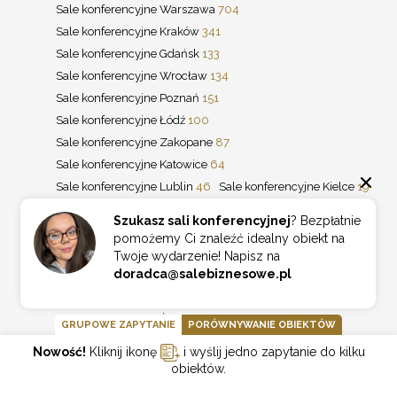
Sale konferencyjne Warszawa
704
Sale konferencyjne Kraków
341
Sale konferencyjne Gdańsk
133
Sale konferencyjne Wrocław
134
Sale konferencyjne Poznań
151
Sale konferencyjne Łódź
100
Sale konferencyjne Zakopane
87
Sale konferencyjne Katowice
64
Sale konferencyjne Lublin
46
Sale konferencyjne Kielce
19
Sale konferencyjne Karpacz
32
Szukasz sali konferencyjnej
? Bezpłatnie
Sale konferencyjne Szklarska Poręba
26
pomożemy Ci znaleźć idealny obiekt na
Sale konferencyjne Szczyrk
20
Twoje wydarzenie! Napisz na
doradca@salebiznesowe.pl
Sale konferencyjne Wisła
22
Sale konferencyjne Gdynia
20
Sale konferencyjne Kołobrzeg
19
Sale konferencyjne Świeradów-Zdrój
11
GRUPOWE ZAPYTANIE
PORÓWNYWANIE OBIEKTÓW
Sale konferencyjne Rzeszów
49
Nowość!
Kliknij ikonę
i wyślij jedno zapytanie do kilku
Sale konferencyjne Bydgoszcz
43
obiektów.
Sale konferencyjne Olsztyn
22