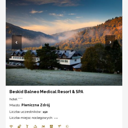
Beskid Balneo Medical Resort & SPA
hotel ****
Miasto:
Piwniczna Zdrój
Liczba uczestników:
150
Liczba miejsc noclegowych:
---