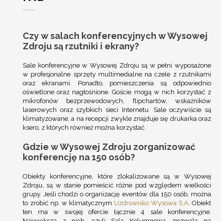
Czy w salach konferencyjnych w Wysowej
Zdroju są rzutniki i ekrany?
Sale konferencyjne w Wysowej Zdroju są w pełni wyposażone
w profesjonalne sprzęty multimedialne na czele z rzutnikami
oraz ekranami. Ponadto, pomieszczenia są odpowiednio
oświetlone oraz nagłośnione. Goście mogą w nich korzystać z
mikrofonów bezprzewodowych, flipchartów, wskaźników
laserowych oraz szybkich sieci Internetu. Sale oczywiście są
klimatyzowane, a na recepcji zwykle znajduje się drukarka oraz
ksero, z których również można korzystać.
Gdzie w Wysowej Zdroju zorganizować
konferencję na 150 osób?
Obiekty konferencyjne, które zlokalizowane są w Wysowej
Zdroju, są w stanie pomieścić różne pod względem wielkości
grupy. Jeśli chodzi o organizację eventów dla 150 osób, można
to zrobić np. w klimatycznym
Uzdrowisko Wysowa S.A
. Obiekt
ten ma w swojej ofercie łącznie 4 sale konferencyjne.
Największa z nich, czyli Sala Kolumnowa, pozwala na