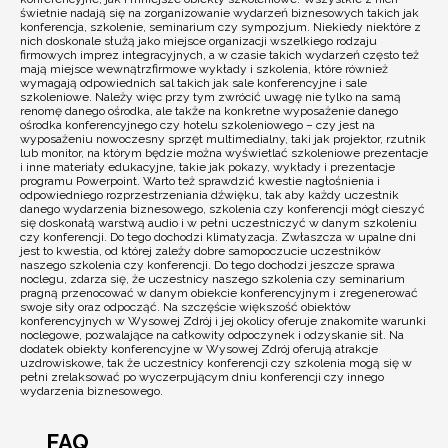
świetnie nadają się na zorganizowanie wydarzeń biznesowych takich jak
konferencja, szkolenie, seminarium czy sympozjum. Niekiedy niektóre z
nich doskonale służą jako miejsce organizacji wszelkiego rodzaju
firmowych imprez integracyjnych, a w czasie takich wydarzeń często też
mają miejsce wewnątrzfirmowe wykłady i szkolenia, które również
wymagają odpowiednich sal takich jak sale konferencyjne i sale
szkoleniowe. Należy więc przy tym zwrócić uwagę nie tylko na samą
renomę danego ośrodka, ale także na konkretne wyposażenie danego
ośrodka konferencyjnego czy hotelu szkoleniowego – czy jest na
wyposażeniu nowoczesny sprzęt multimedialny, taki jak projektor, rzutnik
lub monitor, na którym będzie można wyświetlać szkoleniowe prezentacje
i inne materiały edukacyjne, takie jak pokazy, wykłady i prezentacje
programu Powerpoint. Warto też sprawdzić kwestie nagłośnienia i
odpowiedniego rozprzestrzeniania dźwięku, tak aby każdy uczestnik
danego wydarzenia biznesowego, szkolenia czy konferencji mógł cieszyć
się doskonałą warstwą audio i w pełni uczestniczyć w danym szkoleniu
czy konferencji. Do tego dochodzi klimatyzacja. Zwłaszcza w upalne dni
jest to kwestia, od której zależy dobre samopoczucie uczestników
naszego szkolenia czy konferencji. Do tego dochodzi jeszcze sprawa
noclegu, zdarza się, że uczestnicy naszego szkolenia czy seminarium
pragną przenocować w danym obiekcie konferencyjnym i zregenerować
swoje siły oraz odpocząć. Na szczęście większość obiektów
konferencyjnych w Wysowej Zdrój i jej okolicy oferuje znakomite warunki
noclegowe, pozwalające na całkowity odpoczynek i odzyskanie sił. Na
dodatek obiekty konferencyjne w Wysowej Zdrój oferują atrakcje
uzdrowiskowe, tak że uczestnicy konferencji czy szkolenia mogą się w
pełni zrelaksować po wyczerpującym dniu konferencji czy innego
wydarzenia biznesowego.
FAQ