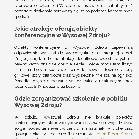
zaproszenie właśnie 150 osób w ustawieniu teatralnym. 3
pozostałe doskonale sprawdzą się za to podczas kameralnych
spotkań.
Jakie atrakcje oferują obiekty
konferencyjne w Wysowej Zdroju?
Obiekty konferencyjne w Wysowej Zdroju zapewniają
odpowiednie warunki do wypoczynku oraz integracji gości.
Znajdują się tam liczne atrakcje dodatkowe, wśród których na
pewno każdy znajdzie coś dla siebie. Goście mogą tam liczyć
m.in. na boiska sportowe, korty tenisowe, siłownie, altany
grillowe, stoły bilardowe oraz wydzielone miejsca na ognisko.
Ponadto, często oferowane są też pakiety relaksacyjne oraz
lecznicze, SPA, jacuzzi oraz baseny.
Gdzie zorganizować szkolenie w pobliżu
Wysowej Zdroju?
W pobliżu Wysowej Zdroju nie brakuje obiektów
konferencyjnych, które zdecydowanie są warte uwagi. Możesz
zorganizować tam event w centrum miasta, jak i w cichej oraz
spokojnej okolicy. Jest to możliwe m.in. w
Lemon Resort Spa
w