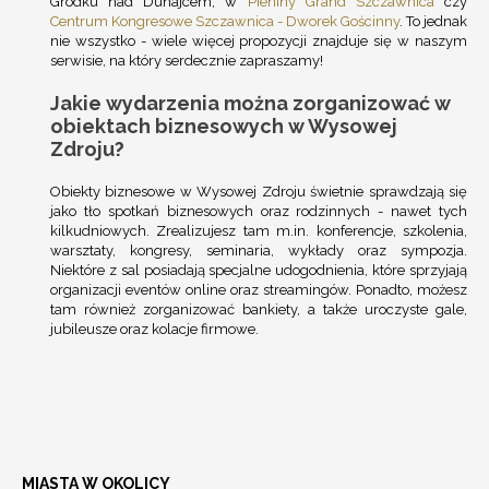
Gródku nad Dunajcem, w
Pieniny Grand Szczawnica
czy
Centrum Kongresowe Szczawnica - Dworek Gościnny
. To jednak
nie wszystko - wiele więcej propozycji znajduje się w naszym
serwisie, na który serdecznie zapraszamy!
Jakie wydarzenia można zorganizować w
obiektach biznesowych w Wysowej
Zdroju?
Obiekty biznesowe w Wysowej Zdroju świetnie sprawdzają się
jako tło spotkań biznesowych oraz rodzinnych - nawet tych
kilkudniowych. Zrealizujesz tam m.in. konferencje, szkolenia,
warsztaty, kongresy, seminaria, wykłady oraz sympozja.
Niektóre z sal posiadają specjalne udogodnienia, które sprzyjają
organizacji eventów online oraz streamingów. Ponadto, możesz
tam również zorganizować bankiety, a także uroczyste gale,
jubileusze oraz kolacje firmowe.
MIASTA W OKOLICY