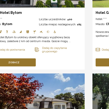
Hotel Bytom
Hotel 
**
hotel ****
Liczba uczestników:
400
o:
Bytom
Miasto:
C
Liczba miejsc noclegowych:
185
Nowoczesn
spotkania 
tel Bytom to urokliwy obiekt oferujący wyjątkową bazę
ową, zaledwie 2 km od centrum miasta. Goście mogą ...
ZOBACZ