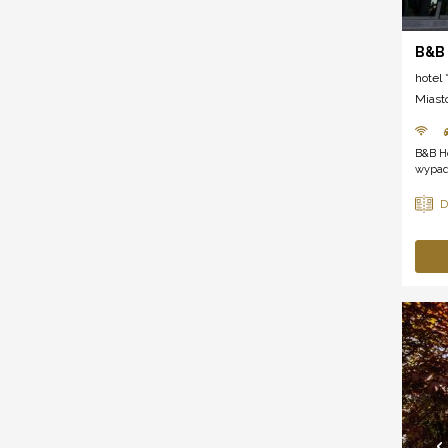
B&B 
hotel *
Miast
B&B Ho
wypad