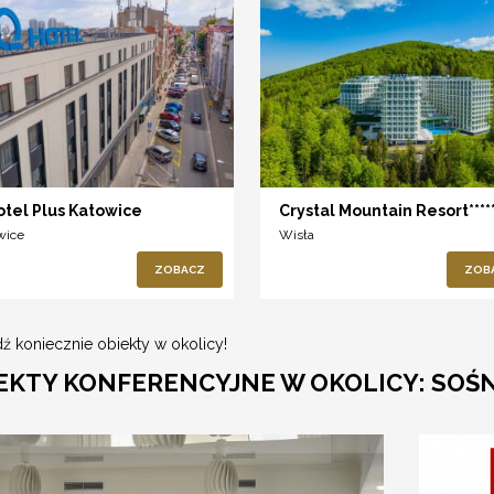
otel Plus Katowice
Crystal Mountain Resort****
wice
Wisła
ZOBACZ
ZOB
ź koniecznie obiekty w okolicy!
EKTY KONFERENCYJNE W OKOLICY: SOŚ