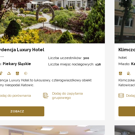
dencja Luxury Hotel
Klimczo
***
hotel
Liczba uczestników:
300
o:
Piekary Śląskie
Miasto:
K
Liczba miejsc noclegowych:
136
encja Luxury Hotel to luksusowy, czterogwiazdkowy obiekt
Klimczoka
ny nieopodal Katowic.
Katowicach
ZOBACZ