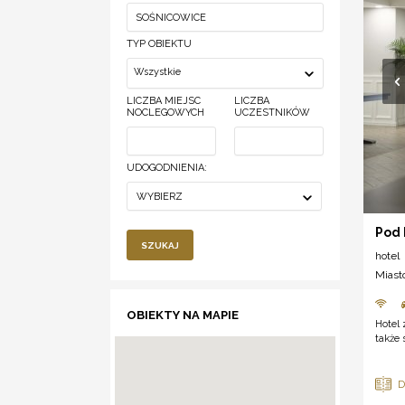
TYP OBIEKTU
Wszystkie
LICZBA MIEJSC
LICZBA
NOCLEGOWYCH
UCZESTNIKÓW
UDOGODNIENIA:
WYBIERZ
Pod
SZUKAJ
hotel
Miast
OBIEKTY NA MAPIE
Hotel 
także 