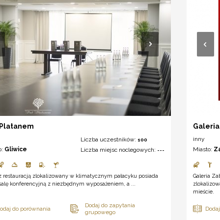
 Platanem
Galeria
inny
Liczba uczestników:
100
o:
Gliwice
Miasto:
Z
Liczba miejsc noclegowych:
---
z restauracją zlokalizowany w klimatycznym pałacyku posiada
Galeria Za
salę konferencyjną z niezbędnym wyposażeniem, a ...
zlokalizo
mieście.