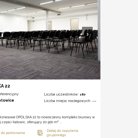
A 22
nferencyjny
Liczba uczestników:
180
atowice
Liczba miejsc noclegowych:
---
iznesowe OPOLSKA 22 to nowoczesny kompleks biurowy w
j części Katowic, oferujący 20 500 m² ...