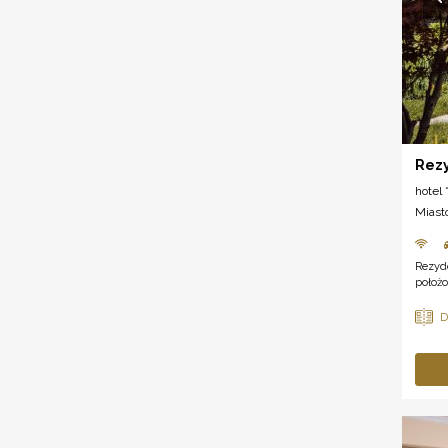
Rezy
hotel *
Miast
Rezyd
położo