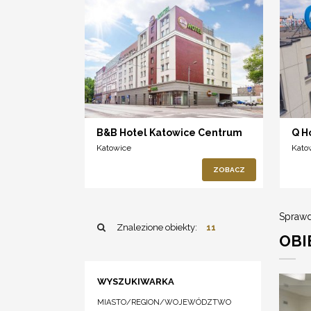
B&B Hotel Katowice Centrum
Q H
Katowice
Kato
ZOBACZ
Sprawd
Znalezione obiekty:
11
OBI
WYSZUKIWARKA
MIASTO/REGION/WOJEWÓDZTWO