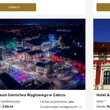
ZOBACZ
eum Górnictwa Węglowego w Zabrzu
Hotel &
t konferencyjny
hotel ***
Liczba uczestników:
300
o:
Zabrze
Miasto:
R
Liczba miejsc noclegowych:
---