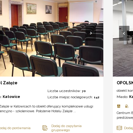
l Załęże
OPOLSK
obiekt ko
Liczba uczestników:
70
o:
Katowice
Miasto:
K
Liczba miejsc noclegowych:
142
Załęże w Katowicach to obiekt oferujący kompleksowe usługi
encyjno - szkoleniowe. Położenie Hotelu Załęże ...
Centrum B
prestiżowe