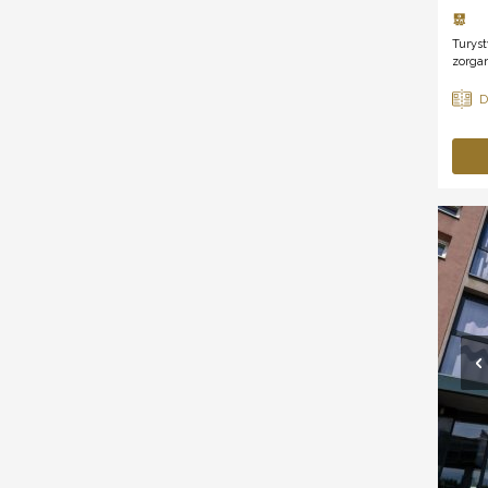
Turys
zorgan