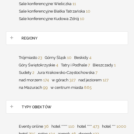
Sale konferencyjne Wieliczka
11
Sale konferencyjne Białka Tatrzańska
10
Sale konferencyjne Kudowa Zdrój
10
REGIONY
Trójmiasto
23
Górny Śląsk
10
Beskidy
4
Góry Świętokrzyskie
4
Tatry i Podhale
7
Bieszczady
1
Sudety
2
Jura Krakowsko-Częstochowska
7
nad morzem
174
w górach
327
nad jeziorem
127
na Mazurach
99
w centrum miasta
865
TYPY OBIEKTÓW
Eventy online
36
hotel *****
110
hotel ****
473
hotel ***
1000
hotel
795
pałac
134
zamek
46
dworek
123