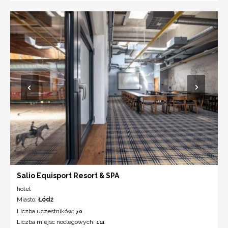
Salio Equisport Resort & SPA
hotel
Miasto:
Łódź
Liczba uczestników:
70
Liczba miejsc noclegowych:
111