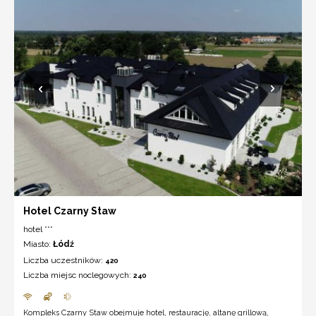
Hotel Czarny Staw
hotel ***
Miasto:
Łódź
Liczba uczestników:
420
Liczba miejsc noclegowych:
240
Kompleks Czarny Staw obejmuje hotel, restaurację, altanę grillową,