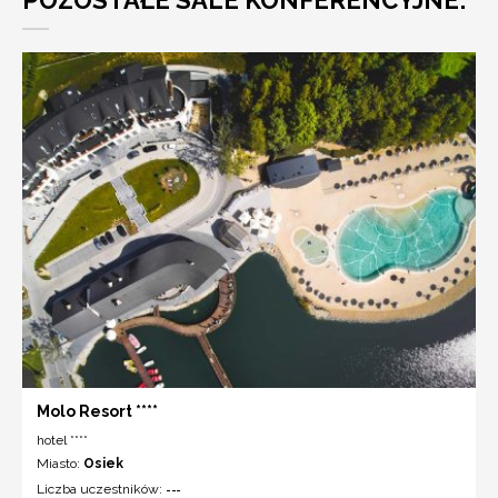
Molo Resort ****
hotel ****
Miasto:
Osiek
Liczba uczestników:
---