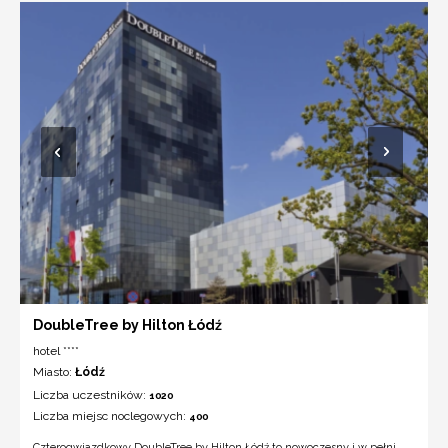
DoubleTree by Hilton Łódź
hotel ****
Miasto:
Łódź
Liczba uczestników:
1020
Liczba miejsc noclegowych:
400
Czterogwiazdkowy DoubleTree by Hilton Łódź to nowoczesny i w pełni