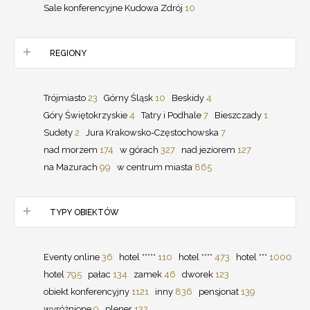
Sale konferencyjne Kudowa Zdrój
10
REGIONY
Trójmiasto
23
Górny Śląsk
10
Beskidy
4
Góry Świętokrzyskie
4
Tatry i Podhale
7
Bieszczady
1
Sudety
2
Jura Krakowsko-Częstochowska
7
nad morzem
174
w górach
327
nad jeziorem
127
na Mazurach
99
w centrum miasta
865
TYPY OBIEKTÓW
Eventy online
36
hotel *****
110
hotel ****
473
hotel ***
1000
hotel
795
pałac
134
zamek
46
dworek
123
obiekt konferencyjny
1121
inny
836
pensjonat
139
wyróżnione
9
plener
132