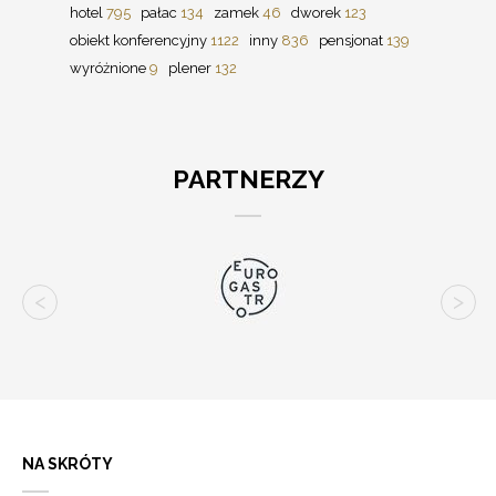
hotel
795
pałac
134
zamek
46
dworek
123
obiekt konferencyjny
1122
inny
836
pensjonat
139
wyróżnione
9
plener
132
PARTNERZY
NA SKRÓTY