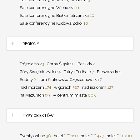
Sale konferencyjne Wieliczka
11
Sale konferencyjne Białka Tatrzańska
10
Sale konferencyjne Kudowa Zdrój
10
REGIONY
Trójmiasto
23
Górny Śląsk
10
Beskidy
4
Góry Świętokrzyskie
4
Tatry i Podhale
7
Bieszczady
1
Sudety
2
Jura Krakowsko-Częstochowska
7
nad morzem
174
w górach
327
nad jeziorem
127
na Mazurach
99
w centrum miasta
865
TYPY OBIEKTÓW
Eventy online
36
hotel *****
110
hotel ****
473
hotel ***
1000