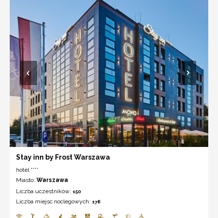
Stay inn by Frost Warszawa
hotel ****
Miasto:
Warszawa
Liczba uczestników:
150
Liczba miejsc noclegowych:
178