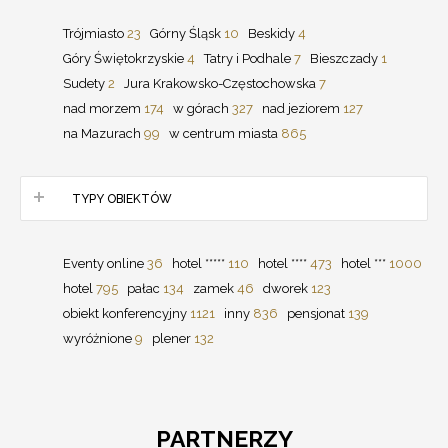
Trójmiasto
23
Górny Śląsk
10
Beskidy
4
Góry Świętokrzyskie
4
Tatry i Podhale
7
Bieszczady
1
Sudety
2
Jura Krakowsko-Częstochowska
7
nad morzem
174
w górach
327
nad jeziorem
127
na Mazurach
99
w centrum miasta
865
TYPY OBIEKTÓW
Eventy online
36
hotel *****
110
hotel ****
473
hotel ***
1000
hotel
795
pałac
134
zamek
46
dworek
123
obiekt konferencyjny
1121
inny
836
pensjonat
139
wyróżnione
9
plener
132
PARTNERZY