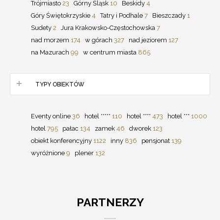
Trójmiasto
23
Górny Śląsk
10
Beskidy
4
Góry Świętokrzyskie
4
Tatry i Podhale
7
Bieszczady
1
Sudety
2
Jura Krakowsko-Częstochowska
7
nad morzem
174
w górach
327
nad jeziorem
127
na Mazurach
99
w centrum miasta
865
TYPY OBIEKTÓW
Eventy online
36
hotel *****
110
hotel ****
473
hotel ***
1000
hotel
795
pałac
134
zamek
46
dworek
123
obiekt konferencyjny
1122
inny
836
pensjonat
139
wyróżnione
9
plener
132
PARTNERZY