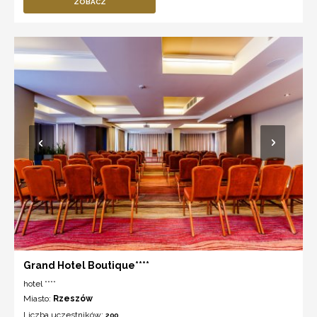
ZOBACZ
Grand Hotel Boutique****
hotel ****
Miasto:
Rzeszów
Liczba uczestników:
200