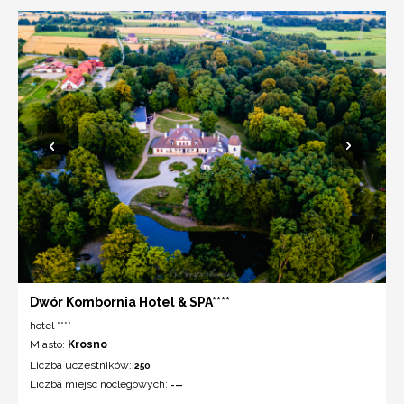
Dwór Kombornia Hotel & SPA****
hotel ****
Miasto:
Krosno
Liczba uczestników:
250
Liczba miejsc noclegowych:
---