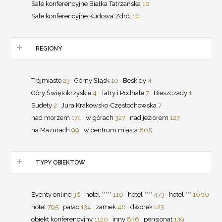
Sale konferencyjne Białka Tatrzańska
10
Sale konferencyjne Kudowa Zdrój
10
REGIONY
Trójmiasto
23
Górny Śląsk
10
Beskidy
4
Góry Świętokrzyskie
4
Tatry i Podhale
7
Bieszczady
1
Sudety
2
Jura Krakowsko-Częstochowska
7
nad morzem
174
w górach
327
nad jeziorem
127
na Mazurach
99
w centrum miasta
865
TYPY OBIEKTÓW
Eventy online
36
hotel *****
110
hotel ****
473
hotel ***
1000
hotel
795
pałac
134
zamek
46
dworek
123
obiekt konferencyjny
1120
inny
836
pensjonat
139