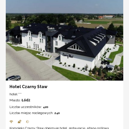
Hotel Czarny Staw
hotel ***
Miasto:
Łódź
Liczba uczestników:
420
Liczba miejsc noclegowych:
240
Kompleks Czarny Staw obejmuje hotel, restaurację, altanę grillową,