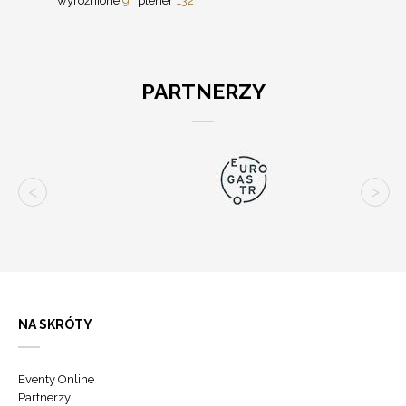
wyróżnione
9
plener
132
PARTNERZY
NA SKRÓTY
Eventy Online
Partnerzy