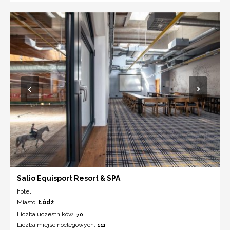
Salio Equisport Resort & SPA
hotel
Miasto:
Łódź
Liczba uczestników:
70
Liczba miejsc noclegowych:
111