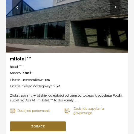
mHotel ***
hotel ***
Miasto:
Łódź
Liczba uczestników:
320
Liczba miejsc noclegowych:
76
Zlokalizowany w bliskiej odległości od transportowego kręgosłupa Polski,
autostrad A1 i A2, mHotel *** to doskonały ...
ZOBACZ