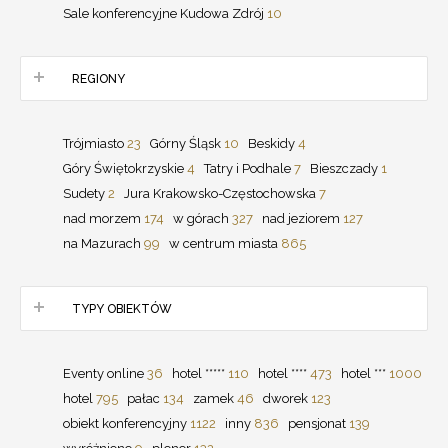
Sale konferencyjne Kudowa Zdrój
10
REGIONY
Trójmiasto
23
Górny Śląsk
10
Beskidy
4
Góry Świętokrzyskie
4
Tatry i Podhale
7
Bieszczady
1
Sudety
2
Jura Krakowsko-Częstochowska
7
nad morzem
174
w górach
327
nad jeziorem
127
na Mazurach
99
w centrum miasta
865
TYPY OBIEKTÓW
Eventy online
36
hotel *****
110
hotel ****
473
hotel ***
1000
hotel
795
pałac
134
zamek
46
dworek
123
obiekt konferencyjny
1122
inny
836
pensjonat
139