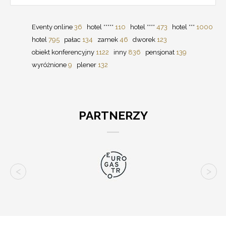
Eventy online
36
hotel *****
110
hotel ****
473
hotel ***
1000
hotel
795
pałac
134
zamek
46
dworek
123
obiekt konferencyjny
1122
inny
836
pensjonat
139
wyróżnione
9
plener
132
PARTNERZY