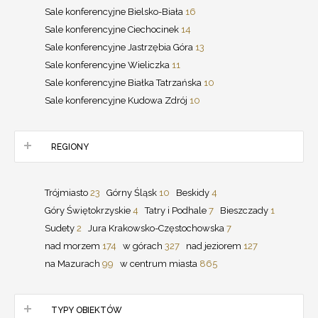
Sale konferencyjne Bielsko-Biała
16
Sale konferencyjne Ciechocinek
14
Sale konferencyjne Jastrzębia Góra
13
Sale konferencyjne Wieliczka
11
Sale konferencyjne Białka Tatrzańska
10
Sale konferencyjne Kudowa Zdrój
10
REGIONY
Trójmiasto
23
Górny Śląsk
10
Beskidy
4
Góry Świętokrzyskie
4
Tatry i Podhale
7
Bieszczady
1
Sudety
2
Jura Krakowsko-Częstochowska
7
nad morzem
174
w górach
327
nad jeziorem
127
na Mazurach
99
w centrum miasta
865
TYPY OBIEKTÓW