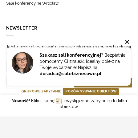
Sale konferencyjne Wrocław
NEWSLETTER
Jeżeli chcesz otrzymywać najnowsze informacje o branży hotelowej
zapisz się do naszego newslettera.
Szukasz sali konferencyjnej
? Bezpłatnie
pomożemy Ci znaleźć idealny obiekt na
Twoje wydarzenie! Napisz na
doradca@salebiznesowe.pl
Wybierz
ZAPISZ SIĘ
GRUPOWE ZAPYTANIE
PORÓWNYWANIE OBIEKTÓW
Nowość!
Kliknij ikonę
i wyślij jedno zapytanie do kilku
GOONLINE.PL SPÓŁKA Z OGRANICZONĄ ODPOWIEDZIALNOŚCIĄ SP.K.
obiektów.
POLITYKA PRYWATNOŚCI
REGULAMIN