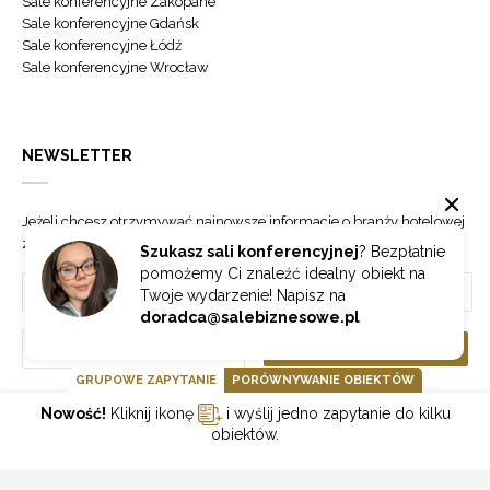
Sale konferencyjne Zakopane
Sale konferencyjne Gdańsk
Sale konferencyjne Łódź
Sale konferencyjne Wrocław
NEWSLETTER
Jeżeli chcesz otrzymywać najnowsze informacje o branży hotelowej
zapisz się do naszego newslettera.
Szukasz sali konferencyjnej
? Bezpłatnie
pomożemy Ci znaleźć idealny obiekt na
Twoje wydarzenie! Napisz na
doradca@salebiznesowe.pl
Wybierz
ZAPISZ SIĘ
GRUPOWE ZAPYTANIE
PORÓWNYWANIE OBIEKTÓW
Nowość!
Kliknij ikonę
i wyślij jedno zapytanie do kilku
GOONLINE.PL SPÓŁKA Z OGRANICZONĄ ODPOWIEDZIALNOŚCIĄ SP.K.
obiektów.
POLITYKA PRYWATNOŚCI
REGULAMIN