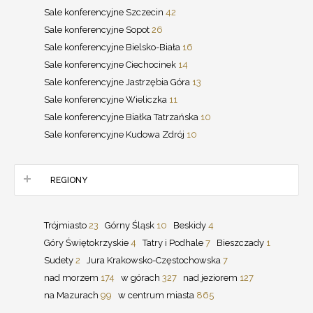
Sale konferencyjne Szczecin
42
Sale konferencyjne Sopot
26
Sale konferencyjne Bielsko-Biała
16
Sale konferencyjne Ciechocinek
14
Sale konferencyjne Jastrzębia Góra
13
Sale konferencyjne Wieliczka
11
Sale konferencyjne Białka Tatrzańska
10
Sale konferencyjne Kudowa Zdrój
10
REGIONY
Trójmiasto
23
Górny Śląsk
10
Beskidy
4
Góry Świętokrzyskie
4
Tatry i Podhale
7
Bieszczady
1
Sudety
2
Jura Krakowsko-Częstochowska
7
nad morzem
174
w górach
327
nad jeziorem
127
na Mazurach
99
w centrum miasta
865