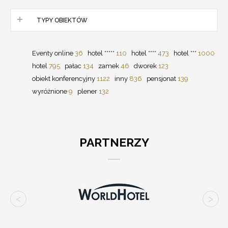
TYPY OBIEKTÓW
Eventy online
36
hotel *****
110
hotel ****
473
hotel ***
1000
hotel
795
pałac
134
zamek
46
dworek
123
obiekt konferencyjny
1122
inny
836
pensjonat
139
wyróżnione
9
plener
132
PARTNERZY