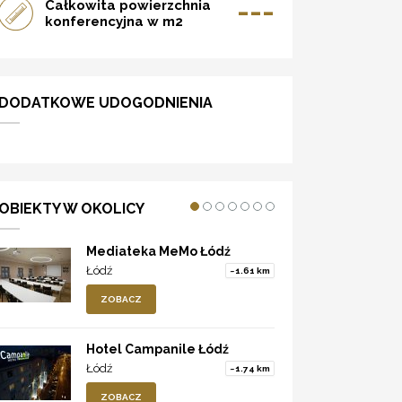
---
Całkowita powierzchnia
konferencyjna w m2
DODATKOWE UDOGODNIENIA
OBIEKTY W OKOLICY
Mediateka MeMo Łódź
Łódź
~1.61 km
ZOBACZ
Hotel Campanile Łódź
Łódź
~1.74 km
ZOBACZ