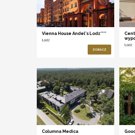
Vienna House Andel's Lodz****
Cent
wypo
Łódź
Łódź
ZOBACZ
Columna Medica
Good