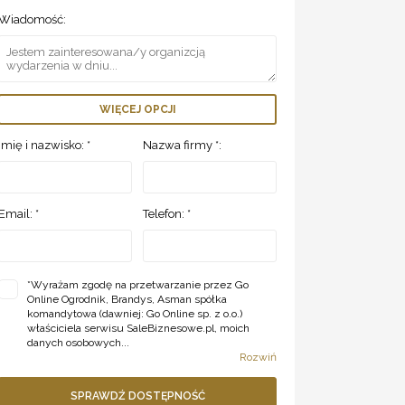
Wiadomość:
WIĘCEJ OPCJI
Imię i nazwisko: *
Nazwa firmy *:
Email: *
Telefon: *
*
Wyrażam zgodę na przetwarzanie przez Go
Online Ogrodnik, Brandys, Asman spółka
komandytowa (dawniej: Go Online sp. z o.o.)
właściciela serwisu SaleBiznesowe.pl, moich
danych osobowych...
Rozwiń
SPRAWDŹ DOSTĘPNOŚĆ