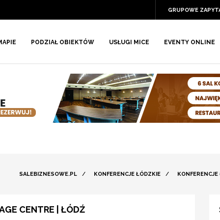
GRUPOWE ZAPYT
MAPIE
PODZIAŁ OBIEKTÓW
USŁUGI MICE
EVENTY ONLINE
SALEBIZNESOWE.PL
/
KONFERENCJE ŁÓDZKIE
/
KONFERENCJE
GE CENTRE | ŁÓDŹ