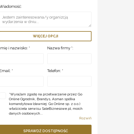
Wiadomość:
WIĘCEJ OPCJI
Imię i nazwisko: *
Nazwa firmy *:
Email: *
Telefon: *
*
Wyrażam zgodę na przetwarzanie przez Go
Online Ogrodnik, Brandys, Asman spółka
komandytowa (dawniej: Go Online sp. z o.o.)
właściciela serwisu SaleBiznesowe.pl, moich
danych osobowych...
Rozwiń
SPRAWDŹ DOSTĘPNOŚĆ