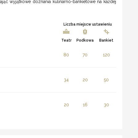
iając wyjątkowe doznania kulinarno-bankietowe na każdej
Liczba miejscw ustawieniu
Teatr
Podkowa
Bankiet
80
70
120
34
20
50
20
16
30