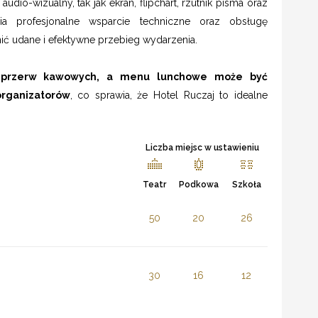
io-wizualny, tak jak ekran, flipchart, rzutnik pisma oraz
nia profesjonalne wsparcie techniczne oraz obsługę
ić udane i efektywne przebieg wydarzenia.
y przerw kawowych, a menu lunchowe może być
rganizatorów
, co sprawia, że Hotel Ruczaj to idealne
Liczba miejsc w ustawieniu
Teatr
Podkowa
Szkoła
50
20
26
30
16
12