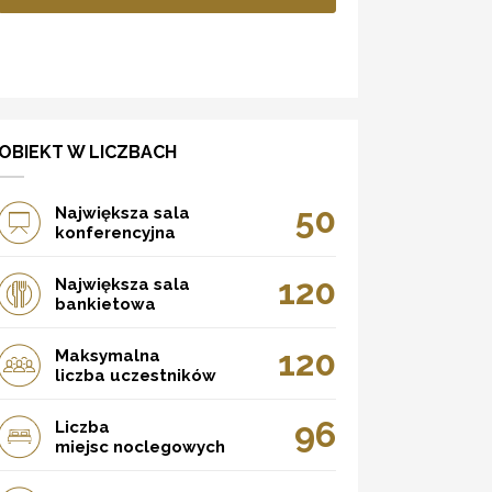
OBIEKT W LICZBACH
50
Największa sala
konferencyjna
120
Największa sala
bankietowa
120
Maksymalna
liczba uczestników
96
Liczba
miejsc noclegowych