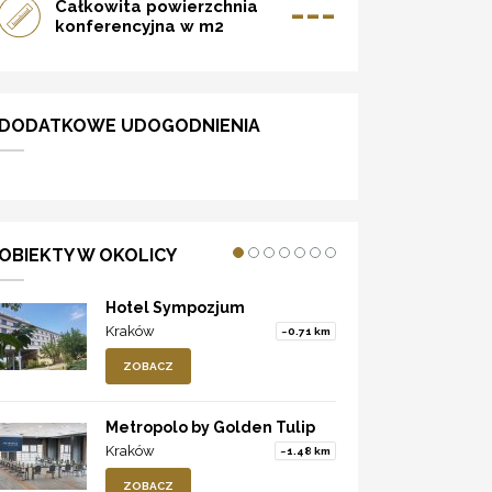
---
Całkowita powierzchnia
konferencyjna w m2
DODATKOWE UDOGODNIENIA
OBIEKTY W OKOLICY
Hotel Sympozjum
Kraków
~0.71 km
ZOBACZ
Metropolo by Golden Tulip
Kraków
~1.48 km
ZOBACZ