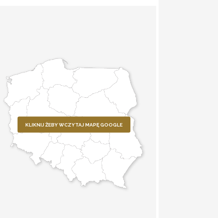
KLIKNIJ ŻEBY WCZYTAJ MAPĘ GOOGLE