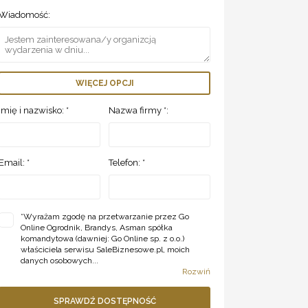
Wiadomość:
WIĘCEJ OPCJI
Imię i nazwisko: *
Nazwa firmy *:
Email: *
Telefon: *
*
Wyrażam zgodę na przetwarzanie przez Go
Online Ogrodnik, Brandys, Asman spółka
komandytowa (dawniej: Go Online sp. z o.o.)
właściciela serwisu SaleBiznesowe.pl, moich
danych osobowych...
Rozwiń
SPRAWDŹ DOSTĘPNOŚĆ