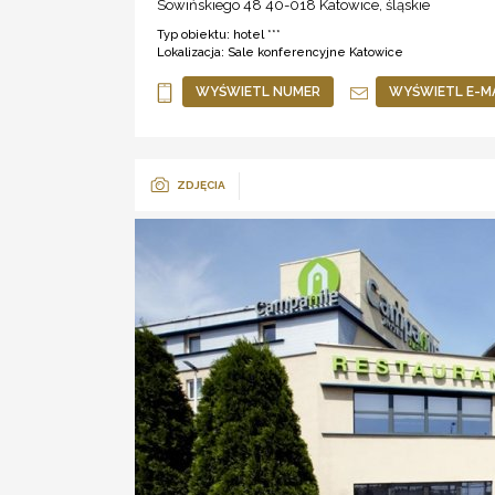
Sowińskiego 48 40-018
Katowice
,
śląskie
Typ obiektu:
hotel ***
Lokalizacja:
Sale konferencyjne Katowice
WYŚWIETL NUMER
WYŚWIETL E-M
ZDJĘCIA