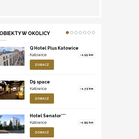
WYZNACZ TRASĘ
OBIEKTY W OKOLICY
Q Hotel Plus Katowice
Katowice
~1.55 km
ZOBACZ
D9 space
Katowice
~1.73 km
ZOBACZ
Hotel Senator***
Katowice
~1.95 km
ZOBACZ