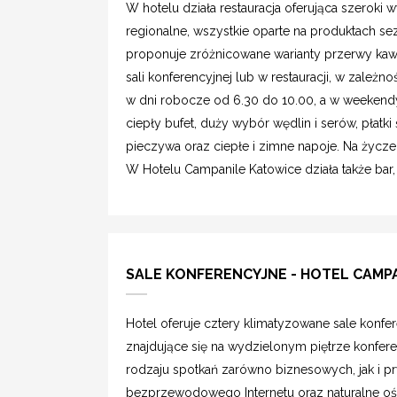
W hotelu działa restauracja oferująca szeroki 
regionalne, wszystkie oparte na produktach s
proponuje zróżnicowane warianty przerwy kaw
sali konferencyjnej lub w restauracji, w zależn
w dni robocze od 6.30 do 10.00, a w weekendy 
ciepły bufet, duży wybór wędlin i serów, płatk
pieczywa oraz ciepłe i zimne napoje. Na życze
W Hotelu Campanile Katowice działa także bar,
SALE KONFERENCYJNE - HOTEL CAMP
Hotel oferuje cztery klimatyzowane sale konf
znajdujące się na wydzielonym piętrze konfere
rodzaju spotkań zarówno biznesowych, jak i p
bezprzewodowego Internetu oraz naturalne ośw