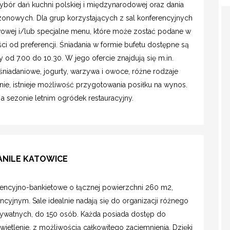
wybór dań kuchni polskiej i międzynarodowej oraz dania
ezonowych. Dla grup korzystających z sal konferencyjnych
owej i/lub specjalne menu, które może zostać podane w
ości od preferencji. Śniadania w formie bufetu dostępne są
od 7.00 do 10.30. W jego ofercie znajdują się m.in.
i śniadaniowe, jogurty, warzywa i owoce, różne rodzaje
nie, istnieje możliwość przygotowania posiłku na wynos.
 a sezonie letnim ogródek restauracyjny.
ANILE KATOWICE
erencyjno-bankietowe o łącznej powierzchni 260 m2,
ncyjnym. Sale idealnie nadają się do organizacji różnego
rywatnych, do 150 osób. Każda posiada dostęp do
ietlenie, z możliwością całkowitego zaciemnienia. Dzięki