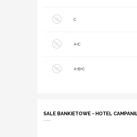
C
A+C
A+B+C
SALE BANKIETOWE - HOTEL CAMPANI