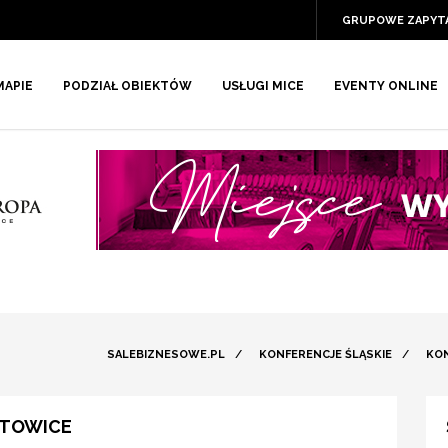
GRUPOWE ZAPYT
MAPIE
PODZIAŁ OBIEKTÓW
USŁUGI MICE
EVENTY ONLINE
SALEBIZNESOWE.PL
/
KONFERENCJE ŚLĄSKIE
/
KO
ATOWICE