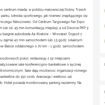
ko centrum miasta, w pobliżu malowniczej Doliny Trzech
rku, lotniska sportowego, jak również znajdującego się
rniczego Nikiszowiec. Od Centrum Targowego Fair Expo
m lub ok. 45 min komunikacją miejską), a od Dworca PKP 3
u biegnie autostrada A4 (Kraków – Wrocław). Dojazd z
lu zajmie 40 min samochodem lub 1,5 godz. lokalnym
ków-Balice oddalonego o 70 km - 1 godz. samochodem.
uosobowych pokoi, restaurację z 52 miejscami
limatyzowane sale konferencyjno-bankietowe o łącznej
tronomicznym. Sale dają możliwość organizacji różnego
ankietów do 150 osób. Aranżacja i wielkość sal
b. Hotel posiada monitorowany parking naziemny. Na