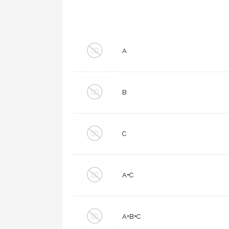
A
B
C
A+C
A+B+C