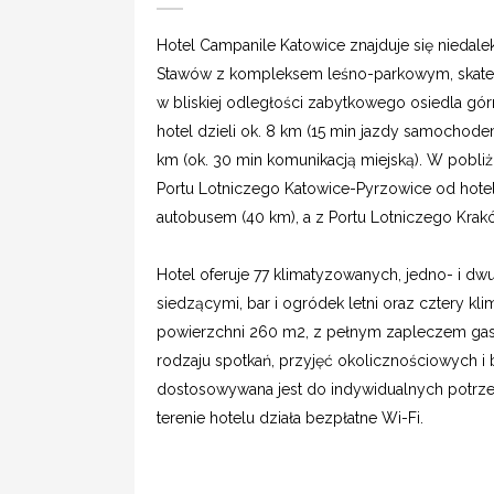
Hotel Campanile Katowice znajduje się niedale
Stawów z kompleksem leśno-parkowym, skate pa
w bliskiej odległości zabytkowego osiedla gó
hotel dzieli ok. 8 km (15 min jazdy samochode
km (ok. 30 min komunikacją miejską). W pobliż
Portu Lotniczego Katowice-Pyrzowice od hote
autobusem (40 km), a z Portu Lotniczego Kra
Hotel oferuje 77 klimatyzowanych, jedno- i dw
siedzącymi, bar i ogródek letni oraz cztery k
powierzchni 260 m2, z pełnym zapleczem gas
rodzaju spotkań, przyjęć okolicznościowych i b
dostosowywana jest do indywidualnych potrze
terenie hotelu działa bezpłatne Wi-Fi.