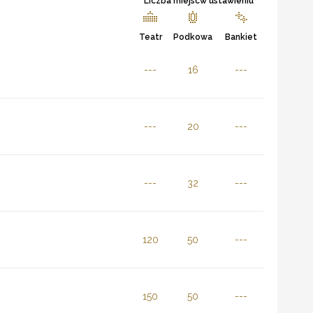
Liczba miejscw ustawieniu
Teatr
Podkowa
Bankiet
---
16
---
---
20
---
---
32
---
120
50
---
150
50
---