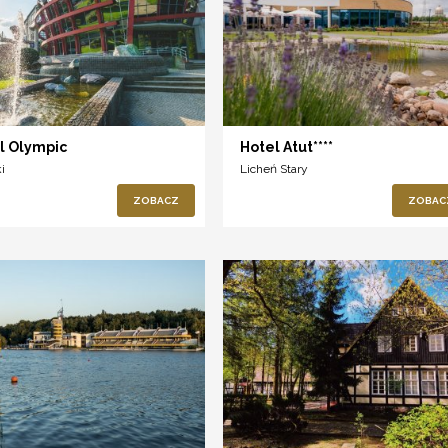
l Olympic
Hotel Atut****
i
Licheń Stary
ZOBACZ
ZOBAC