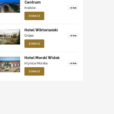
Centrum
Kraków
~0 km
ZOBACZ
Hotel Wiktoriański
Grójec
~0 km
ZOBACZ
Hotel Morski Widok
Krynica Morska
~0 km
ZOBACZ