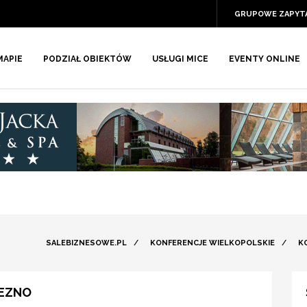
GRUPOWE ZAPYT
MAPIE
PODZIAŁ OBIEKTÓW
USŁUGI MICE
EVENTY ONLINE
SALEBIZNESOWE.PL
/
KONFERENCJE WIELKOPOLSKIE
/
K
IEZNO