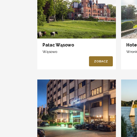
Pałac Wąsowo
Hote
Wąsowo
Wronk
ZOBACZ