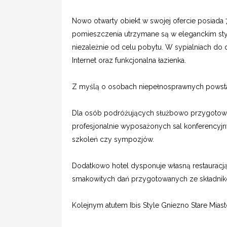
Nowo otwarty obiekt w swojej ofercie posiad
pomieszczenia utrzymane są w eleganckim sty
niezależnie od celu pobytu. W sypialniach do d
Internet oraz funkcjonalna łazienka.
Z myślą o osobach niepełnosprawnych powsta
Dla osób podróżujących służbowo przygotowa
profesjonalnie wyposażonych sal konferencyjnyc
szkoleń czy sympozjów.
Dodatkowo hotel dysponuje własną restauracją
smakowitych dań przygotowanych ze składnikó
Kolejnym atutem Ibis Style Gniezno Stare Mias