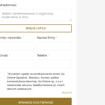
Wiadomość:
WIĘCEJ OPCJI
Imię i nazwisko: *
Nazwa firmy *:
Email: *
Telefon: *
*
Wyrażam zgodę na przetwarzanie przez Go
Online Ogrodnik, Brandys, Asman spółka
komandytowa (dawniej: Go Online sp. z o.o.)
właściciela serwisu SaleBiznesowe.pl, moich
danych osobowych...
Rozwiń
SPRAWDŹ DOSTĘPNOŚĆ