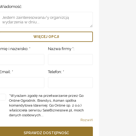
Wiadomość:
WIĘCEJ OPCJI
Imię i nazwisko: *
Nazwa firmy *:
Email: *
Telefon: *
*
Wyrażam zgodę na przetwarzanie przez Go
Online Ogrodnik, Brandys, Asman spółka
komandytowa (dawniej: Go Online sp. z o.o.)
właściciela serwisu SaleBiznesowe.pl, moich
danych osobowych...
Rozwiń
SPRAWDŹ DOSTĘPNOŚĆ