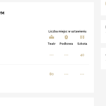
YM
Liczba miejsc w ustawieniu
Teatr
Podkowa
Szkoła
---
---
40
80
---
---