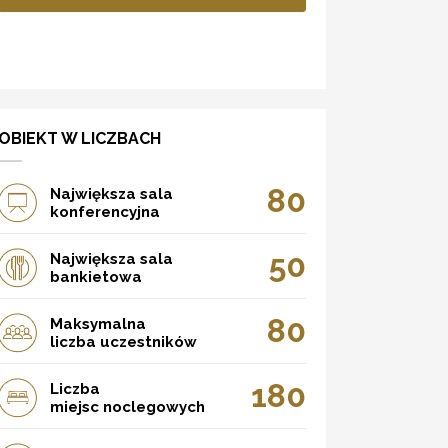
OBIEKT W LICZBACH
80
Największa sala
konferencyjna
50
Największa sala
bankietowa
80
Maksymalna
liczba uczestników
180
Liczba
miejsc noclegowych