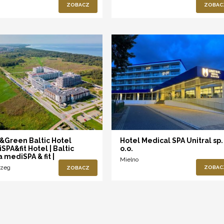
ZOBACZ
ZOBAC
&Green Baltic Hotel
Hotel Medical SPA Unitral sp.
SPA&fit Hotel | Baltic
o.o.
 mediSPA & fit |
Mielno
rzeg
ZOBAC
ZOBACZ