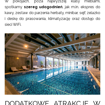
W pokojach, poza najwyższej klasy meblami,
spotkamy
szereg udogodnień
, jak m.in. ekspres do
kawy, zestaw do parzenia herbaty, minibar, sejf, żelazko
i deskę do prasowania, klimatyzację oraz dostęp do
sieci WiFi.
DODATKOWE ATRAKCJE W