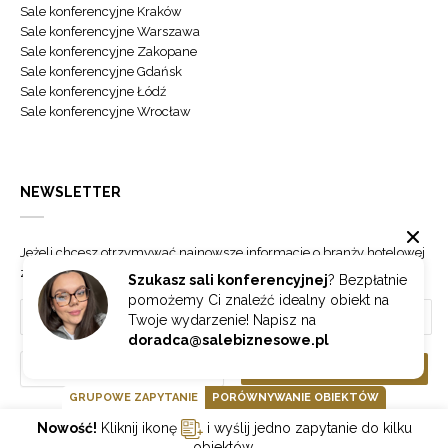
Sale konferencyjne Kraków
Sale konferencyjne Warszawa
Sale konferencyjne Zakopane
Sale konferencyjne Gdańsk
Sale konferencyjne Łódź
Sale konferencyjne Wrocław
NEWSLETTER
Jeżeli chcesz otrzymywać najnowsze informacje o branży hotelowej
zapisz się do naszego newslettera.
Szukasz sali konferencyjnej
? Bezpłatnie
pomożemy Ci znaleźć idealny obiekt na
Twoje wydarzenie! Napisz na
doradca@salebiznesowe.pl
Wybierz
ZAPISZ SIĘ
GRUPOWE ZAPYTANIE
PORÓWNYWANIE OBIEKTÓW
Nowość!
Kliknij ikonę
i wyślij jedno zapytanie do kilku
GOONLINE.PL SPÓŁKA Z OGRANICZONĄ ODPOWIEDZIALNOŚCIĄ SP.K.
obiektów.