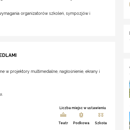
ć wymagania organizatorów szkoleń, sympozjów i
EDLAMI
e w projektory multimedialne, nagłośnienie, ekrany i
u.
Liczba miejsc w ustawieniu
Teatr
Podkowa
Szkoła