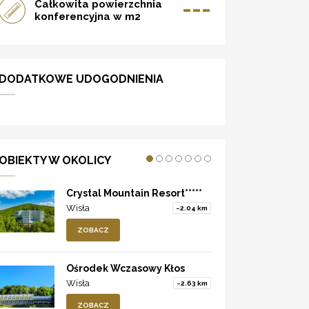
---
Całkowita powierzchnia
konferencyjna w m2
DODATKOWE UDOGODNIENIA
OBIEKTY W OKOLICY
Crystal Mountain Resort*****
Wisła
~2.04 km
ZOBACZ
Ośrodek Wczasowy Kłos
Wisła
~2.63 km
ZOBACZ