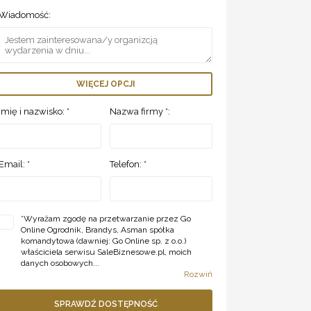
Wiadomość:
WIĘCEJ OPCJI
Imię i nazwisko: *
Nazwa firmy *:
Email: *
Telefon: *
*
Wyrażam zgodę na przetwarzanie przez Go
Online Ogrodnik, Brandys, Asman spółka
komandytowa (dawniej: Go Online sp. z o.o.)
właściciela serwisu SaleBiznesowe.pl, moich
danych osobowych...
Rozwiń
SPRAWDŹ DOSTĘPNOŚĆ