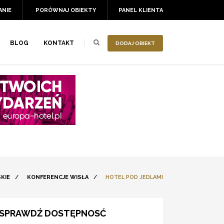
ANIE
PORÓWNAJ OBIEKTY
PANEL KLIENTA
BLOG
KONTAKT
DODAJ OBIEKT
KIE
/
KONFERENCJE WISŁA
/
HOTEL POD JEDLAMI
SPRAWDŹ DOSTĘPNOSĆ