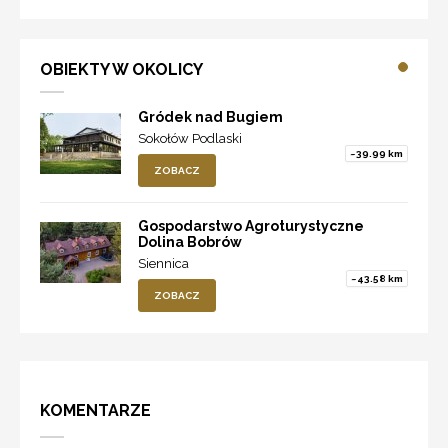
OBIEKTY W OKOLICY
Gródek nad Bugiem
Sokołów Podlaski
~39.99 km
ZOBACZ
Gospodarstwo Agroturystyczne
Dolina Bobrów
Siennica
~43.58 km
ZOBACZ
KOMENTARZE