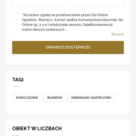
*
Wyrażam zgodę na przetwarzanie przez Go Online
Ogrodnik, Brandys, Asman spółka komandytowa (dawniej: Go
Online sp. z o.o.) właściciela serwisu SaleBiznesowe.pl,
moich danych osobowych...
Rozwiń
SPRAWDŹ DOSTĘPNOŚĆ
TAGI
NOWOCZEŚNIE
BUSINESS
KAMERALNIE I NASTROJOWO
OBIEKT W LICZBACH