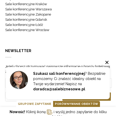
Sale konferencyjne Kraków
Sale konferencyjne Warszawa
Sale konferencyjne Zakopane
Sale konferencyjne Gdańsk
Sale konferencyjne Łódź
Sale konferencyjne Wrocław
NEWSLETTER
Jeżeli chcesz otrzymywać najnowsze informacje o branży hotelowej
zapisz się do naszego newslettera.
Szukasz sali konferencyjnej
? Bezpłatnie
pomożemy Ci znaleźć idealny obiekt na
Twoje wydarzenie! Napisz na
doradca@salebiznesowe.pl
Wybierz
ZAPISZ SIĘ
GRUPOWE ZAPYTANIE
PORÓWNYWANIE OBIEKTÓW
Nowość!
Kliknij ikonę
i wyślij jedno zapytanie do kilku
GOONLINE.PL SPÓŁKA Z OGRANICZONĄ ODPOWIEDZIALNOŚCIĄ SP.K.