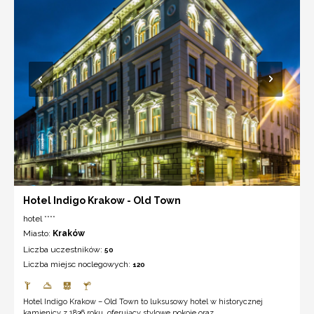
Hotel Indigo Krakow - Old Town
hotel ****
Miasto:
Kraków
Liczba uczestników:
50
Liczba miejsc noclegowych:
120
Hotel Indigo Krakow – Old Town to luksusowy hotel w historycznej
kamienicy z 1836 roku, oferujący stylowe pokoje oraz ...