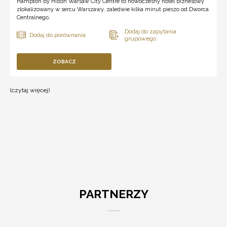
Hampton by Hilton Warsaw City Centre to nowoczesny hotel biznesowy
zlokalizowany w sercu Warszawy, zaledwie kilka minut pieszo od Dworca
Centralnego.
ZOBACZ
(czytaj więcej)
✖
>
Wybierając
hotele
Hilton
dostępne
na
SaleBiznesowe.pl,
zyskujesz
PARTNERZY
dostęp
do
renomowanych
obiektów