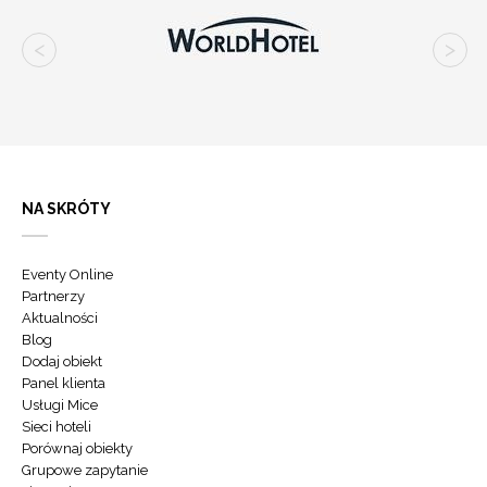
spełniających
najwyższe
standardy
organizacji
wydarzeń
biznesowych.
Każdy
hotel
zapewnia
profesjonalne
wsparcie
NA SKRÓTY
zespołu
eventowego,
nowoczesne
Eventy Online
rozwiązania
technologiczne
Partnerzy
oraz
Aktualności
ofertę
Blog
gastronomiczną
Dodaj obiekt
dostosowaną
Panel klienta
do
Usługi Mice
potrzeb
Sieci hoteli
klientów
Porównaj obiekty
korporacyjnych.
Grupowe zapytanie