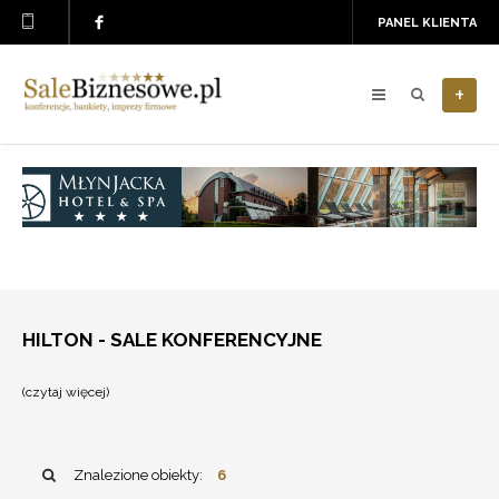
PANEL KLIENTA
+
HILTON - SALE KONFERENCYJNE
(czytaj więcej)
✖
>
Hotele
Znalezione obiekty:
6
sieci