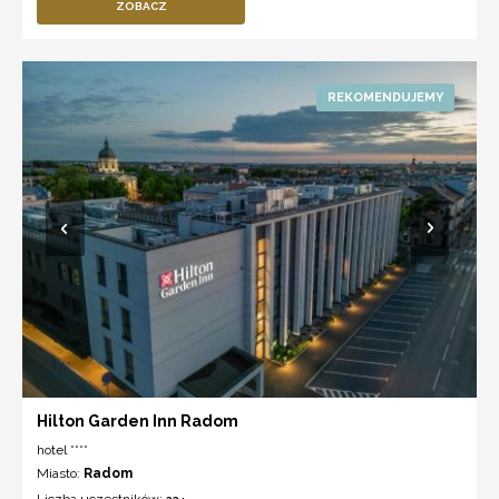
ZOBACZ
Hilton Garden Inn Radom
hotel ****
Miasto:
Radom