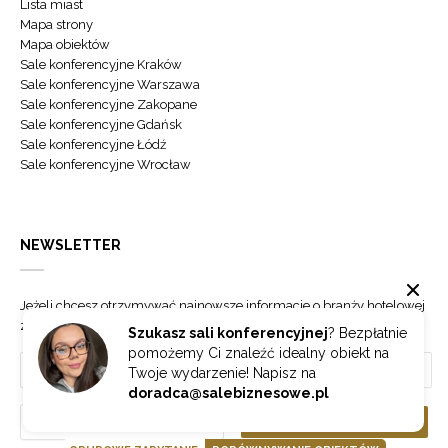
Lista miast
Mapa strony
Mapa obiektów
Sale konferencyjne Kraków
Sale konferencyjne Warszawa
Sale konferencyjne Zakopane
Sale konferencyjne Gdańsk
Sale konferencyjne Łódź
Sale konferencyjne Wrocław
NEWSLETTER
Jeżeli chcesz otrzymywać najnowsze informacje o branży hotelowej
zapisz się do naszego newslettera.
Szukasz sali konferencyjnej
? Bezpłatnie
pomożemy Ci znaleźć idealny obiekt na
Twoje wydarzenie! Napisz na
doradca@salebiznesowe.pl
Wybierz
ZAPISZ SIĘ