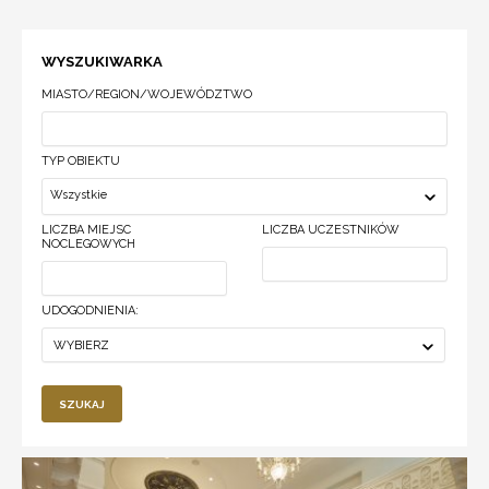
Hilton
to
sprawdzone
WYSZUKIWARKA
obiekty
konferencyjno-
MIASTO/REGION/WOJEWÓDZTWO
biznesowe,
wybierane
przez
TYP OBIEKTU
organizatorów
spotkań,
Wszystkie
szkoleń,
LICZBA MIEJSC
LICZBA UCZESTNIKÓW
konferencji
NOCLEGOWYCH
oraz
eventów
firmowych
w
UDOGODNIENIA:
Polsce
WYBIERZ
i
na
świecie.
SZUKAJ
Marka
Hilton
łączy
wysoki
standard