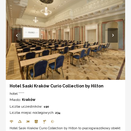
zakwaterowania
z
nowoczesną
infrastrukturą
MICE,
obejmującą
profesjonalne
sale
konferencyjne,
zaplecze
techniczne
oraz
kompleksową
obsługę
wydarzeń
biznesowych.
Hotel Saski Kraków Curio Collection by Hilton
hotel *****
Miasto:
Kraków
Liczba uczestników:
190
Liczba miejsc noclegowych:
234
Hotel Saski Kraków Curio Collection by Hilton to pięciogwiazdkowy obiekt