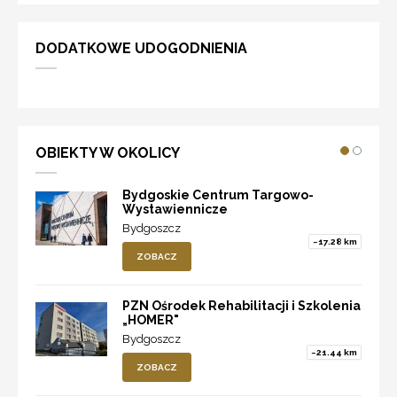
DODATKOWE UDOGODNIENIA
OBIEKTY W OKOLICY
Bydgoskie Centrum Targowo-
Wystawiennicze
Bydgoszcz
~17.28 km
ZOBACZ
PZN Ośrodek Rehabilitacji i Szkolenia
„HOMER"
Bydgoszcz
~21.44 km
ZOBACZ