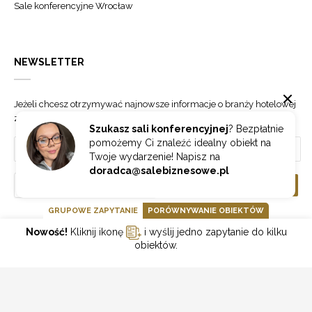
Sale konferencyjne Wrocław
NEWSLETTER
Jeżeli chcesz otrzymywać najnowsze informacje o branży hotelowej
zapisz się do naszego newslettera.
Szukasz sali konferencyjnej
? Bezpłatnie
pomożemy Ci znaleźć idealny obiekt na
Twoje wydarzenie! Napisz na
doradca@salebiznesowe.pl
Wybierz
ZAPISZ SIĘ
GRUPOWE ZAPYTANIE
PORÓWNYWANIE OBIEKTÓW
Nowość!
Kliknij ikonę
i wyślij jedno zapytanie do kilku
GOONLINE.PL SPÓŁKA Z OGRANICZONĄ ODPOWIEDZIALNOŚCIĄ SP.K.
obiektów.
POLITYKA PRYWATNOŚCI
REGULAMIN