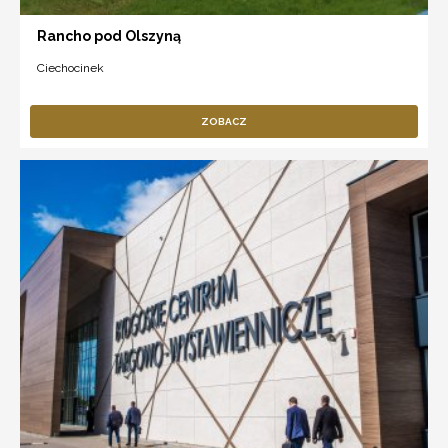
Rancho pod Olszyną
Ciechocinek
ZOBACZ