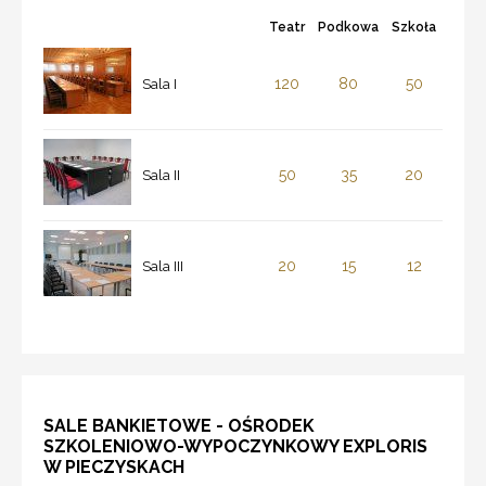
Teatr
Podkowa
Szkoła
120
80
50
Sala I
50
35
20
Sala II
20
15
12
Sala III
SALE BANKIETOWE - OŚRODEK
SZKOLENIOWO-WYPOCZYNKOWY EXPLORIS
W PIECZYSKACH