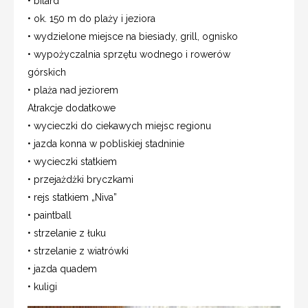
• bilard
• ok. 150 m do plaży i jeziora
• wydzielone miejsce na biesiady, grill, ognisko
• wypożyczalnia sprzętu wodnego i rowerów
górskich
• plaża nad jeziorem
Atrakcje dodatkowe
• wycieczki do ciekawych miejsc regionu
• jazda konna w pobliskiej stadninie
• wycieczki statkiem
• przejażdżki bryczkami
• rejs statkiem „Niva”
• paintball
• strzelanie z łuku
• strzelanie z wiatrówki
• jazda quadem
• kuligi