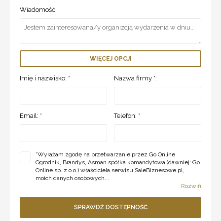
Wiadomość:
WIĘCEJ OPCJI
Imię i nazwisko: *
Nazwa firmy *:
Email: *
Telefon: *
*
Wyrażam zgodę na przetwarzanie przez Go Online
Ogrodnik, Brandys, Asman spółka komandytowa (dawniej: Go
Online sp. z o.o.) właściciela serwisu SaleBiznesowe.pl,
moich danych osobowych...
Rozwiń
SPRAWDŹ DOSTĘPNOŚĆ