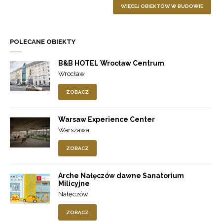
WIĘCEJ OBIEKTÓW W BUDOWIE
POLECANE OBIEKTY
B&B HOTEL Wrocław Centrum
Wrocław
ZOBACZ
Warsaw Experience Center
Warszawa
ZOBACZ
Arche Nałęczów dawne Sanatorium
Milicyjne
Nałęczów
ZOBACZ