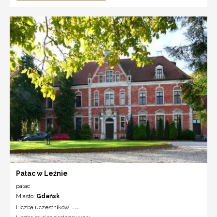
Pałac w Leźnie
pałac
Miasto:
Gdańsk
Liczba uczestników:
---