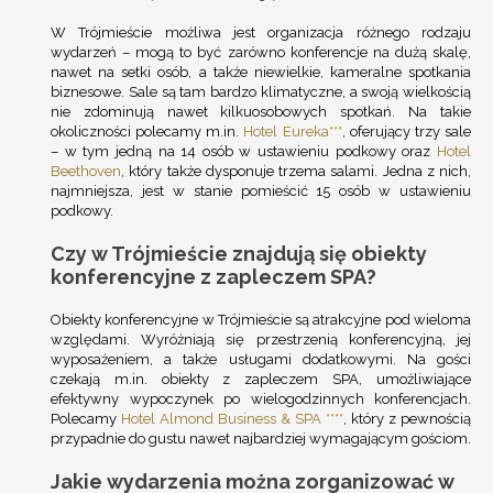
W Trójmieście możliwa jest organizacja różnego rodzaju
wydarzeń – mogą to być zarówno konferencje na dużą skalę,
nawet na setki osób, a także niewielkie, kameralne spotkania
biznesowe. Sale są tam bardzo klimatyczne, a swoją wielkością
nie zdominują nawet kilkuosobowych spotkań. Na takie
okoliczności polecamy m.in.
Hotel Eureka***
, oferujący trzy sale
– w tym jedną na 14 osób w ustawieniu podkowy oraz
Hotel
Beethoven
, który także dysponuje trzema salami. Jedna z nich,
najmniejsza, jest w stanie pomieścić 15 osób w ustawieniu
podkowy.
Czy w Trójmieście znajdują się obiekty
konferencyjne z zapleczem SPA?
Obiekty konferencyjne w Trójmieście są atrakcyjne pod wieloma
względami. Wyróżniają się przestrzenią konferencyjną, jej
wyposażeniem, a także usługami dodatkowymi. Na gości
czekają m.in. obiekty z zapleczem SPA, umożliwiające
efektywny wypoczynek po wielogodzinnych konferencjach.
Polecamy
Hotel Almond Business & SPA ****
, który z pewnością
przypadnie do gustu nawet najbardziej wymagającym gościom.
Jakie wydarzenia można zorganizować w