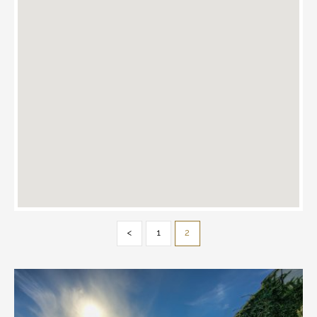
<
1
2