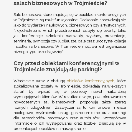
salach biznesowych w Trójmieście?
Sale biznesowe, które znajdują się w obiektach konferencyjnych
w Trójmieście, są multifunkcjonalne. Doskonale sprawdzają się
jako tło wydarzeń naukowych, biznesowych czy artystycznych.
Niejednokrotnie w ich przestrzeniach odbyły się eventy, takie
jak: konferencje, szkolenia, warsztaty, wykłady, prezentacje,
seminaria, sympozja czy jubileusze, gale oraz uroczyste kolacje
i spotkania biznesowe. W Trójmieście możliwa jest organizacja
różnego typu przedsięwzięć.
Czy przed obiektami konferencyjnymi w
Trójmieście znajdują się parkingi?
Właściciele wraz z obsługą
obiektów konferencyjnych
, które
zlokalizowane zostały w Trójmieście, dokładają największych
starań by wpisać się w potrzeby nawet najbardziej
wymagających klientów. W rezultacie więc, poza oferowaniem
nowoczesnych sal biznesowych, proponują także szereg
różnych udogodnień. Zazwyczaj są to komfortowe miejsca
noclegowe, wyśmienite usługi gastronomiczne oraz parkingi
dla samochodów osobowych oraz autobusów. Szczegółowe
informacje o ich występowaniu oraz liczbie, znajdują się w
prezentacjach obiektów na naszej stronie.