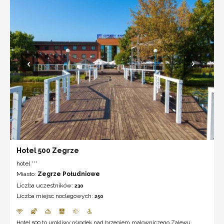
Hotel 500 Zegrze
hotel ***
Miasto:
Zegrze Południowe
Liczba uczestników:
230
Liczba miejsc noclegowych:
250
Hotel 500 to urokliwy ośrodek nad brzegiem malowniczego Zalewu