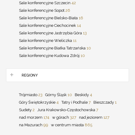
Sale konferencyjne Szczecin
42
Sale konferencyjne Sopot
26
Sale konferencyjne Bielsko-Biała
16
Sale konferencyjne Ciechocinek
14
Sale konferencyjne Jastrzębia Góra
13
Sale konferencyjne Wieliczka
11
Sale konferencyjne Białka Tatrzańska
10
Sale konferencyjne Kudowa Zdrój
10
REGIONY
Trójmiasto
23
Górny Śląsk
10
Beskidy
4
Góry Świętokrzyskie
4
Tatry i Podhale
7
Bieszczady
1
Sudety
2
Jura Krakowsko-Częstochowska
7
nad morzem
174
w górach
327
nad jeziorem
127
na Mazurach
99
w centrum miasta
865