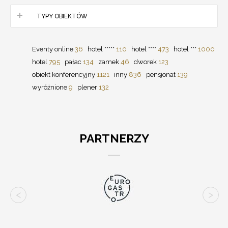
TYPY OBIEKTÓW
Eventy online
36
hotel *****
110
hotel ****
473
hotel ***
1000
hotel
795
pałac
134
zamek
46
dworek
123
obiekt konferencyjny
1121
inny
836
pensjonat
139
wyróżnione
9
plener
132
PARTNERZY