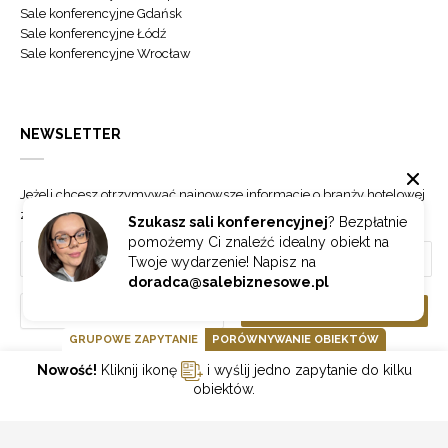
Sale konferencyjne Gdańsk
Sale konferencyjne Łódź
Sale konferencyjne Wrocław
NEWSLETTER
Jeżeli chcesz otrzymywać najnowsze informacje o branży hotelowej
zapisz się do naszego newslettera.
Szukasz sali konferencyjnej
? Bezpłatnie
pomożemy Ci znaleźć idealny obiekt na
Twoje wydarzenie! Napisz na
doradca@salebiznesowe.pl
Wybierz
ZAPISZ SIĘ
GRUPOWE ZAPYTANIE
PORÓWNYWANIE OBIEKTÓW
Nowość!
Kliknij ikonę
i wyślij jedno zapytanie do kilku
GOONLINE.PL SPÓŁKA Z OGRANICZONĄ ODPOWIEDZIALNOŚCIĄ SP.K.
obiektów.
POLITYKA PRYWATNOŚCI
REGULAMIN