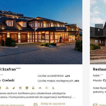
l Szafran****
Restaur
***
hotel ***
Liczba uczestników:
400
o:
Czeladź
Miasto:
C
Liczba miejsc noclegowych:
260
Hotel Ryce
położony w
sowe centrum konferencyjno szkoleniowe udostępnia
esną i funkcjonalną przestrzeń do organizacji konferencji, ...