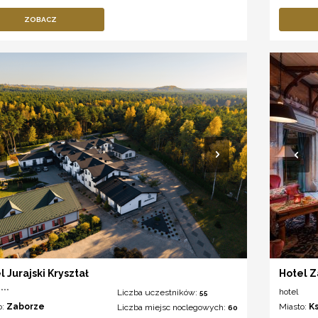
ZOBACZ
l Jurajski Kryształ
Hotel 
***
hotel
Liczba uczestników:
55
o:
Zaborze
Miasto:
Ks
Liczba miejsc noclegowych:
60