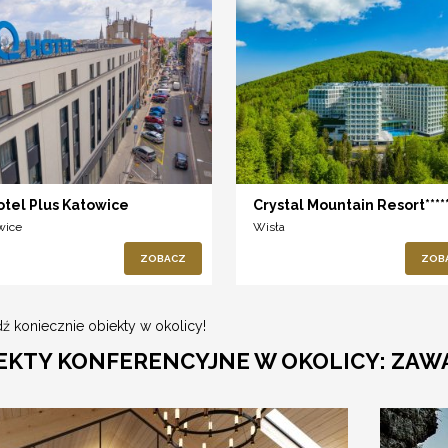
otel Plus Katowice
Crystal Mountain Resort****
wice
Wisła
ZOBACZ
ZOB
ź koniecznie obiekty w okolicy!
EKTY KONFERENCYJNE W OKOLICY: ZAWA