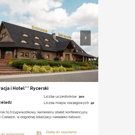
acja i Hotel*** Rycerski
Liczba uczestników:
300
zeladź
Liczba miejsc noclegowych:
50
rski to trzygwiazdkowy, kameralny obiekt konferencyjny
 Czeladzi, w dogodnej lokalizacji niedaleko Katowic.