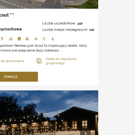
out ***
Liczba uczestników:
450
zęstochowa
Liczba miejsc noclegowych:
122
portowo-Rekreacyjne Scout to imponujący obiekt, który
rmoniczne połączenie bazy hotelowo- ...
ZOBACZ