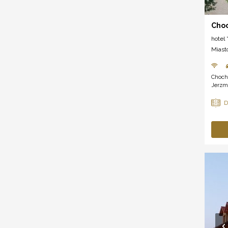
Cho
hotel *
Miast
Choch
Jerzm