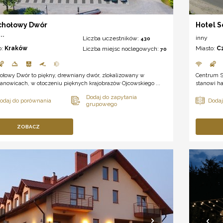
chołowy Dwór
Hotel Sc
**
inny
Liczba uczestników:
430
o:
Kraków
Miasto:
C
Liczba miejsc noclegowych:
70
ołowy Dwór to piękny, drewniany dwór, zlokalizowany w
Centrum S
anowicach, w otoczeniu pięknych krajobrazów Ojcowskiego ...
stanowi ha
ZOBACZ