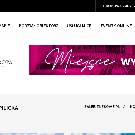
GRUPOWE ZAPYT
MAPIE
PODZIAŁ OBIEKTÓW
USŁUGI MICE
EVENTY ONLINE
ILICKA
SALEBIZNESOWE.PL
/
KO