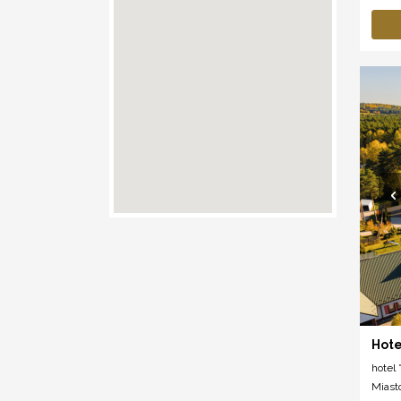
Hote
hotel *
Miast