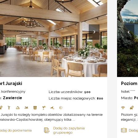
rt Jurajski
Poziom 
t konferencyjny
hotel ****
Liczba uczestników:
500
o:
Zawiercie
Miasto:
P
Liczba miejsc noclegowych:
800
 Jurajski to rozległy kompleks obiektów zlokalizowany na terenie
Poziom 511
rakowsko-Częstochowskiej, obejmujący kilka ...
elegancji,