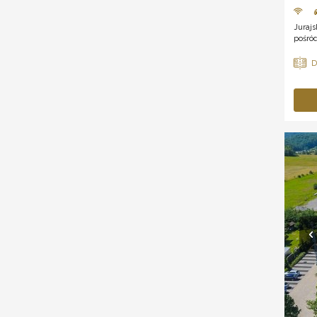
Jurajs
pośród