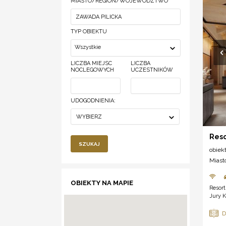
MIASTO/REGION/WOJEWÓDZTWO
TYP OBIEKTU
Wszystkie
LICZBA MIEJSC
LICZBA
NOCLEGOWYCH
UCZESTNIKÓW
UDOGODNIENIA:
WYBIERZ
Reso
SZUKAJ
obiek
Miast
OBIEKTY NA MAPIE
Resort
Jury K