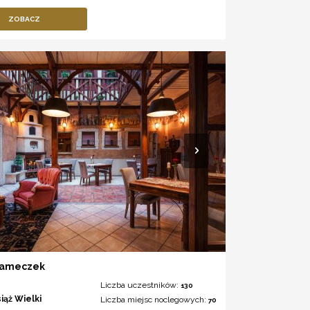
ZOBACZ
Zameczek
Liczba uczestników:
130
iąż Wielki
Liczba miejsc noclegowych:
70