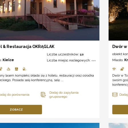
l & Restauracja OKRĄGLAK
Dwór w
obiekt ko
Liczba uczestników:
50
o:
Kielce
Miasto:
K
Liczba miejsc noclegowych:
---
ny lasem kompleks składa się z hotelu, restauracji oraz ośrodka
Dwór w To
eckiego. Posiada salę konferencyjną, salę ...
swoim gośc
konferenc
ZOBACZ