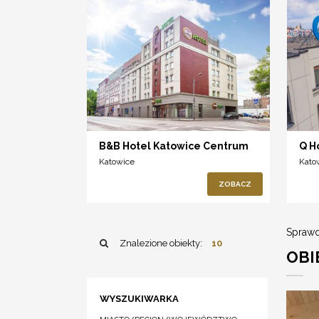
B&B Hotel Katowice Centrum
Q H
Katowice
Kato
ZOBACZ
Sprawd
Znalezione obiekty:
10
OBI
WYSZUKIWARKA