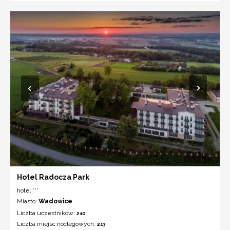
Hotel Radocza Park
hotel ***
Miasto:
Wadowice
Liczba uczestników:
210
Liczba miejsc noclegowych:
213