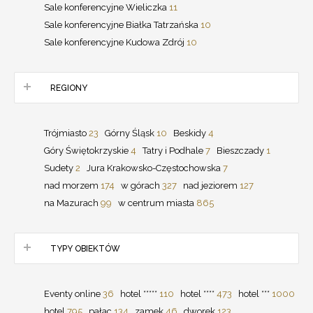
Sale konferencyjne Wieliczka
11
Sale konferencyjne Białka Tatrzańska
10
Sale konferencyjne Kudowa Zdrój
10
REGIONY
Trójmiasto
23
Górny Śląsk
10
Beskidy
4
Góry Świętokrzyskie
4
Tatry i Podhale
7
Bieszczady
1
Sudety
2
Jura Krakowsko-Częstochowska
7
nad morzem
174
w górach
327
nad jeziorem
127
na Mazurach
99
w centrum miasta
865
TYPY OBIEKTÓW
Eventy online
36
hotel *****
110
hotel ****
473
hotel ***
1000
hotel
795
pałac
134
zamek
46
dworek
123