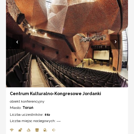
Centrum Kulturalno-Kongresowe Jordanki
obiekt konferencyjny
Miasto:
Toruń
Liczba uczestników:
882
Liczba miejsc noclegowych:
---