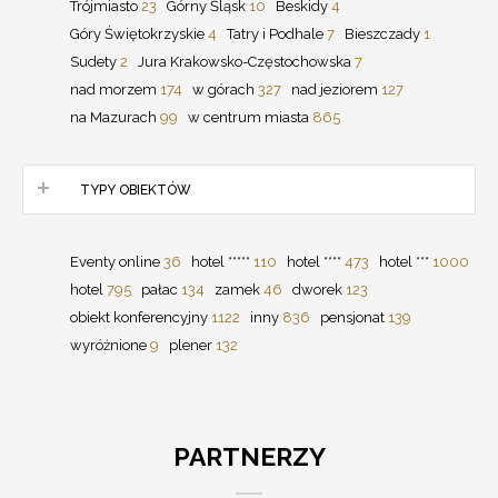
Trójmiasto
23
Górny Śląsk
10
Beskidy
4
Góry Świętokrzyskie
4
Tatry i Podhale
7
Bieszczady
1
Sudety
2
Jura Krakowsko-Częstochowska
7
nad morzem
174
w górach
327
nad jeziorem
127
na Mazurach
99
w centrum miasta
865
TYPY OBIEKTÓW
Eventy online
36
hotel *****
110
hotel ****
473
hotel ***
1000
hotel
795
pałac
134
zamek
46
dworek
123
obiekt konferencyjny
1122
inny
836
pensjonat
139
wyróżnione
9
plener
132
PARTNERZY