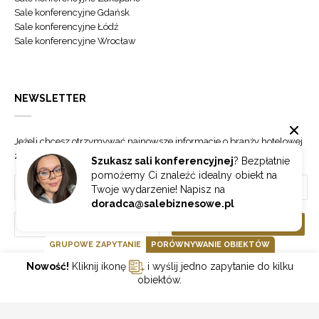
Sale konferencyjne Gdańsk
Sale konferencyjne Łódź
Sale konferencyjne Wrocław
NEWSLETTER
Jeżeli chcesz otrzymywać najnowsze informacje o branży hotelowej
zapisz się do naszego newslettera.
Szukasz sali konferencyjnej
? Bezpłatnie
pomożemy Ci znaleźć idealny obiekt na
Twoje wydarzenie! Napisz na
doradca@salebiznesowe.pl
Wybierz
ZAPISZ SIĘ
GRUPOWE ZAPYTANIE
PORÓWNYWANIE OBIEKTÓW
Nowość!
Kliknij ikonę
i wyślij jedno zapytanie do kilku
GOONLINE.PL SPÓŁKA Z OGRANICZONĄ ODPOWIEDZIALNOŚCIĄ SP.K.
obiektów.
POLITYKA PRYWATNOŚCI
REGULAMIN