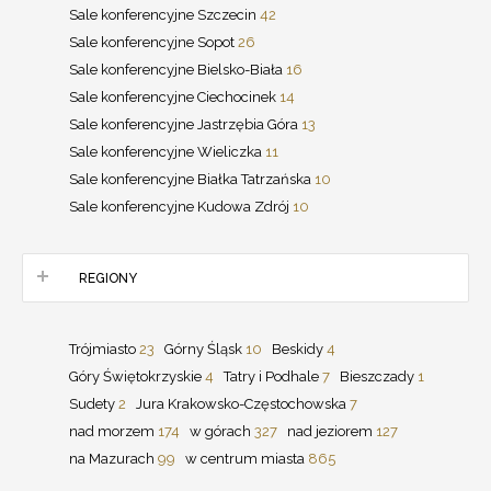
Sale konferencyjne Szczecin
42
Sale konferencyjne Sopot
26
Sale konferencyjne Bielsko-Biała
16
Sale konferencyjne Ciechocinek
14
Sale konferencyjne Jastrzębia Góra
13
Sale konferencyjne Wieliczka
11
Sale konferencyjne Białka Tatrzańska
10
Sale konferencyjne Kudowa Zdrój
10
REGIONY
Trójmiasto
23
Górny Śląsk
10
Beskidy
4
Góry Świętokrzyskie
4
Tatry i Podhale
7
Bieszczady
1
Sudety
2
Jura Krakowsko-Częstochowska
7
nad morzem
174
w górach
327
nad jeziorem
127
na Mazurach
99
w centrum miasta
865