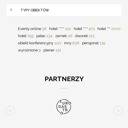
TYPY OBIEKTÓW
Eventy online
36
hotel *****
110
hotel ****
473
hotel ***
1000
hotel
795
pałac
134
zamek
46
dworek
123
obiekt konferencyjny
1121
inny
836
pensjonat
139
wyróżnione
9
plener
132
PARTNERZY