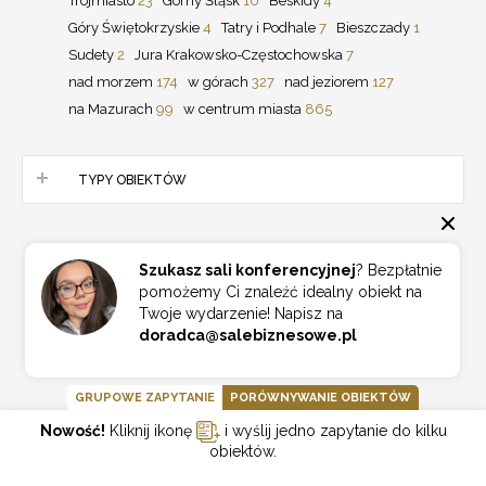
Trójmiasto
23
Górny Śląsk
10
Beskidy
4
Góry Świętokrzyskie
4
Tatry i Podhale
7
Bieszczady
1
Sudety
2
Jura Krakowsko-Częstochowska
7
nad morzem
174
w górach
327
nad jeziorem
127
na Mazurach
99
w centrum miasta
865
TYPY OBIEKTÓW
Eventy online
36
hotel *****
110
hotel ****
473
hotel ***
1000
Szukasz sali konferencyjnej
? Bezpłatnie
hotel
795
pałac
134
zamek
46
dworek
123
pomożemy Ci znaleźć idealny obiekt na
obiekt konferencyjny
1121
inny
836
pensjonat
139
Twoje wydarzenie! Napisz na
wyróżnione
9
plener
132
doradca@salebiznesowe.pl
GRUPOWE ZAPYTANIE
PORÓWNYWANIE OBIEKTÓW
Nowość!
Kliknij ikonę
i wyślij jedno zapytanie do kilku
PARTNERZY
obiektów.