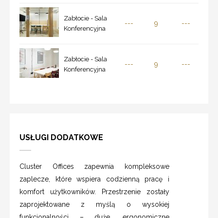
Zabłocie - Sala
---
9
---
Konferencyjna
Zabłocie - Sala
---
9
---
Konferencyjna
USŁUGI DODATKOWE
Cluster Offices zapewnia kompleksowe
zaplecze, które wspiera codzienną pracę i
komfort użytkowników. Przestrzenie zostały
zaprojektowane z myślą o wysokiej
funkcjonalności – duże, ergonomiczne