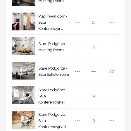
Meeting Room
Plac Inwalidów -
---
14
---
Sala
Konferencyjna
Stare Podgórze -
---
4
---
Meeting Room
Stare Podgórze -
---
---
22
Sala Szkoleniowa
Stare Podgórze -
---
9
---
Sala
Konferencyjna I
Stare Podgórze -
---
9
---
Sala
Konferencyjna II