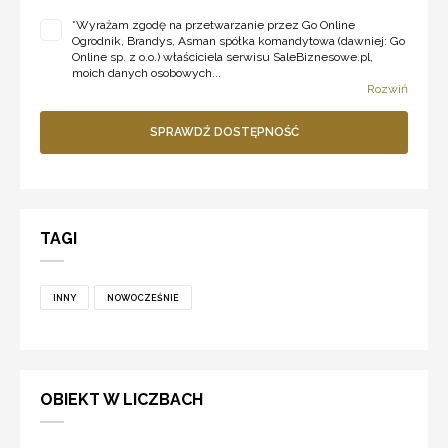
*
Wyrażam zgodę na przetwarzanie przez Go Online
Ogrodnik, Brandys, Asman spółka komandytowa (dawniej: Go
Online sp. z o.o.) właściciela serwisu SaleBiznesowe.pl,
moich danych osobowych...
Rozwiń
SPRAWDŹ DOSTĘPNOŚĆ
TAGI
INNY
NOWOCZEŚNIE
OBIEKT W LICZBACH