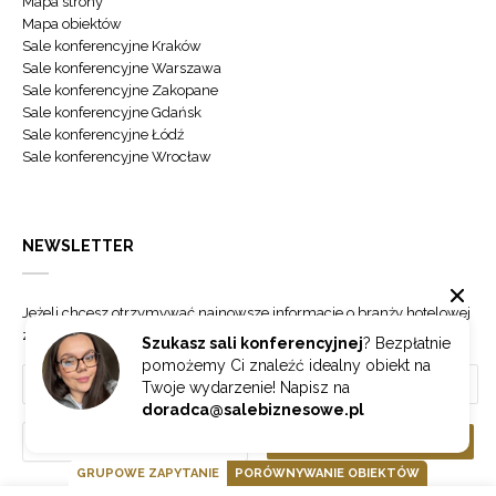
Mapa strony
Mapa obiektów
Sale konferencyjne Kraków
Sale konferencyjne Warszawa
Sale konferencyjne Zakopane
Sale konferencyjne Gdańsk
Sale konferencyjne Łódź
Sale konferencyjne Wrocław
NEWSLETTER
Jeżeli chcesz otrzymywać najnowsze informacje o branży hotelowej
zapisz się do naszego newslettera.
Szukasz sali konferencyjnej
? Bezpłatnie
pomożemy Ci znaleźć idealny obiekt na
Twoje wydarzenie! Napisz na
doradca@salebiznesowe.pl
Wybierz
ZAPISZ SIĘ
GRUPOWE ZAPYTANIE
PORÓWNYWANIE OBIEKTÓW