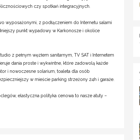
olicznościowych czy spotkań integracyjnych.
o wyposażonymi, z podłączeniem do Internetu salami
dniejszy punkt wypadowy w Karkonosze i okolice
tudio z pełnym węzłem sanitarnym, TV SAT i Internetem
feruje dania proste i wykwintne, które zadowolą każde
antor i nowoczesne solarium, toaleta dla osób
ezpieczniejszy w mieście parking strzeżony 24h i garaże.
clegów, elastyczna polityka cenowa to nasze atuty –