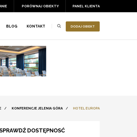
ANIE
PORÓWNAJ OBIEKTY
PANEL KLIENTA
BLOG
KONTAKT
DODAJ OBIEKT
E
/
KONFERENCJE JELENIA GÓRA
/
HOTEL EUROPA
SPRAWDŹ DOSTĘPNOSĆ