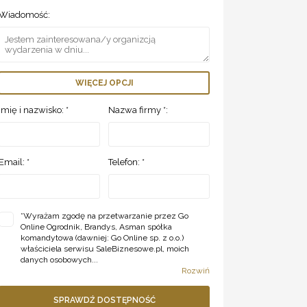
Wiadomość:
WIĘCEJ OPCJI
Imię i nazwisko: *
Nazwa firmy *:
Email: *
Telefon: *
*
Wyrażam zgodę na przetwarzanie przez Go
Online Ogrodnik, Brandys, Asman spółka
komandytowa (dawniej: Go Online sp. z o.o.)
właściciela serwisu SaleBiznesowe.pl, moich
danych osobowych...
Rozwiń
SPRAWDŹ DOSTĘPNOŚĆ