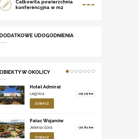
---
Całkowita powierzchnia
konferencyjna w m2
DODATKOWE UDOGODNIENIA
OBIEKTY W OKOLICY
Hotel Admirał
Legnica
~29.79 km
ZOBACZ
Pałac Wojanów
Jelenia Góra
~30.81 km
ZOBACZ