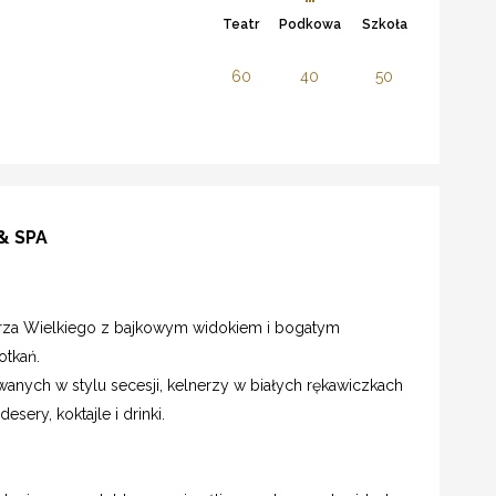
Teatr
Podkowa
Szkoła
60
40
50
& SPA
ierza Wielkiego z bajkowym widokiem i bogatym
otkań.
wanych w stylu secesji, kelnerzy w białych rękawiczkach
sery, koktajle i drinki.