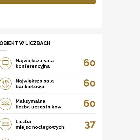
OBIEKT W LICZBACH
60
Największa sala
konferencyjna
60
Największa sala
bankietowa
60
Maksymalna
liczba uczestników
37
Liczba
miejsc noclegowych