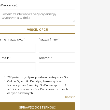
Wiadomość:
WIĘCEJ OPCJI
Imię i nazwisko: *
Nazwa firmy *:
Email: *
Telefon: *
*
Wyrażam zgodę na przetwarzanie przez Go
Online Ogrodnik, Brandys, Asman spółka
komandytowa (dawniej: Go Online sp. z o.o.)
właściciela serwisu SaleBiznesowe.pl, moich
danych osobowych...
Rozwiń
SPRAWDŹ DOSTĘPNOŚĆ