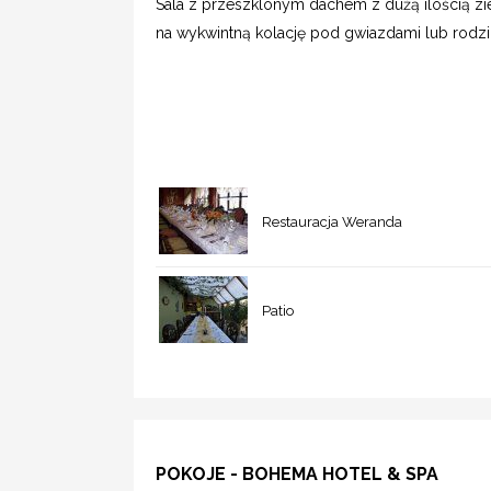
Sala z przeszklonym dachem z dużą ilością zie
na wykwintną kolację pod gwiazdami lub rodzi
Restauracja Weranda
Patio
POKOJE - BOHEMA HOTEL & SPA