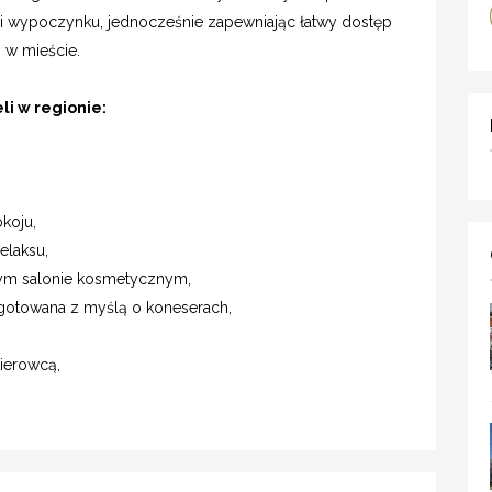
 i wypoczynku, jednocześnie zapewniając łatwy dostęp
i w mieście.
li w regionie:
koju,
elaksu,
nym salonie kosmetycznym,
gotowana z myślą o koneserach,
ierowcą,