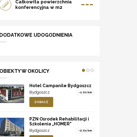
---
Całkowita powierzchnia
konferencyjna w m2
DODATKOWE UDOGODNIENIA
OBIEKTY W OKOLICY
Hotel Campanile Bydgoszcz
Bydgoszcz
~1.01 km
ZOBACZ
PZN Ośrodek Rehabilitacji i
Szkolenia „HOMER"
Bydgoszcz
~2.01 km