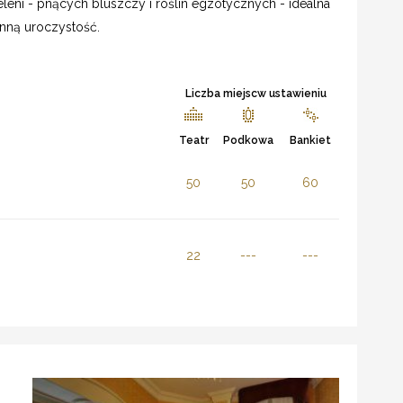
leni - pnących bluszczy i roślin egzotycznych - idealna
nną uroczystość.
Liczba miejscw ustawieniu
Teatr
Podkowa
Bankiet
50
50
60
22
---
---