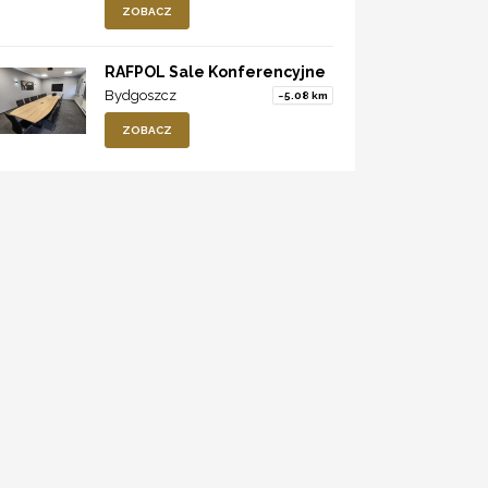
ZOBACZ
RAFPOL Sale Konferencyjne
Bydgoszcz
~5.08 km
ZOBACZ