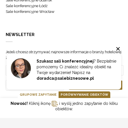
Sale konferencyjne Gdańsk
Sale konferencyjne Łódź
Sale konferencyjne Wrocław
NEWSLETTER
Jeżeli chcesz otrzymywać najnowsze informacje o branży hotelowej
zapisz się do naszego newslettera.
Szukasz sali konferencyjnej
? Bezpłatnie
pomożemy Ci znaleźć idealny obiekt na
Twoje wydarzenie! Napisz na
doradca@salebiznesowe.pl
Wybierz
ZAPISZ SIĘ
GRUPOWE ZAPYTANIE
PORÓWNYWANIE OBIEKTÓW
Nowość!
Kliknij ikonę
i wyślij jedno zapytanie do kilku
GOONLINE.PL SPÓŁKA Z OGRANICZONĄ ODPOWIEDZIALNOŚCIĄ SP.K.
obiektów.
POLITYKA PRYWATNOŚCI
REGULAMIN