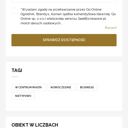
*
Wyrażam zgodę na przetwarzanie przez Go Online
Ogrodnik, Brandys, Asman spółka komandytowa (dawniej: Go
Online sp. z o.o.) właściciela serwisu SaleBiznesowe.pl,
moich danych osobowych...
Rozwiń
SPRAWDŹ DOSTĘPNOŚĆ
TAGI
W CENTRUM MIASTA
NOWOCZEŚNIE
BUSINESS
NIETYPOWO
OBIEKT W LICZBACH