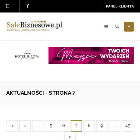
PANEL KLIENTA
+
AKTUALNOŚCI - STRONA 7
<
1
...
5
6
7
8
9
...
45
>