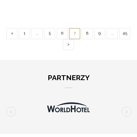
<
1
...
5
6
7
8
9
...
45
>
PARTNERZY