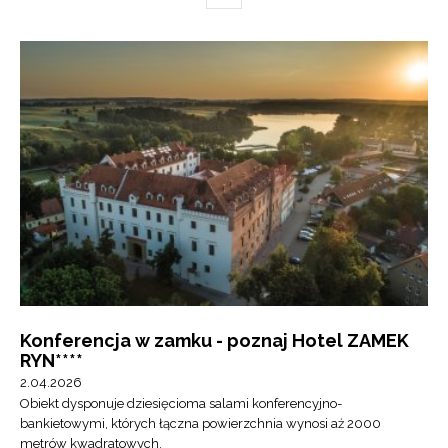
Konferencja w zamku - poznaj Hotel ZAMEK
RYN****
2.04.2026
Obiekt dysponuje dziesięcioma salami konferencyjno-
bankietowymi, których łączna powierzchnia wynosi aż 2000
metrów kwadratowych.