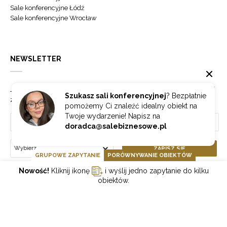
Sale konferencyjne Łódź
Sale konferencyjne Wrocław
NEWSLETTER
Jeżeli chcesz otrzymywać najnowsze informacje o branży hotelowej
Szukasz sali konferencyjnej
? Bezpłatnie
zapisz się do naszego newslettera.
pomożemy Ci znaleźć idealny obiekt na
Twoje wydarzenie! Napisz na
doradca@salebiznesowe.pl
Wybierz
ZAPISZ SIĘ
GRUPOWE ZAPYTANIE
PORÓWNYWANIE OBIEKTÓW
Nowość!
Kliknij ikonę
i wyślij jedno zapytanie do kilku
obiektów.
GOONLINE.PL SPÓŁKA Z OGRANICZONĄ ODPOWIEDZIALNOŚCIĄ SP.K.
POLITYKA PRYWATNOŚCI
REGULAMIN