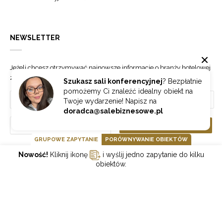
NEWSLETTER
Jeżeli chcesz otrzymywać najnowsze informacje o branży hotelowej
zapisz się do naszego newslettera.
Szukasz sali konferencyjnej
? Bezpłatnie
pomożemy Ci znaleźć idealny obiekt na
Twoje wydarzenie! Napisz na
doradca@salebiznesowe.pl
Wybierz
ZAPISZ SIĘ
GRUPOWE ZAPYTANIE
PORÓWNYWANIE OBIEKTÓW
Nowość!
Kliknij ikonę
i wyślij jedno zapytanie do kilku
GOONLINE.PL SPÓŁKA Z OGRANICZONĄ ODPOWIEDZIALNOŚCIĄ SP.K.
obiektów.
POLITYKA PRYWATNOŚCI
REGULAMIN