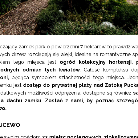
czający zamek park o powierzchni 7 hektarów to prawdziw
wych drzew rozciągają się alejki, idealne na romantyczne sp
iem tego miejsca jest
ogród kolekcyjny hortensji, 
rodnych odmian tych kwiatów
. Całość kompleksu dop
koni,
będąca symbolem szlachetności tego miejsca. Jed
zamku jest
dostęp do prywatnej plaży nad Zatoką Pucką
dodatkowych możliwości odprężenia, dostępne są również
s
 na dachu zamku. Zostań z nami, by poznać szczegó
wo.
ZUCEWO
je swoim gościom
77 miejsc noclegowych, zlokalizowan