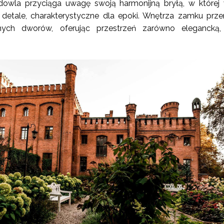
owla przyciąga uwagę swoją harmonijną bryłą, w której
 detale, charakterystyczne dla epoki. Wnętrza zamku prz
ch dworów, oferując przestrzeń zarówno elegancką, 