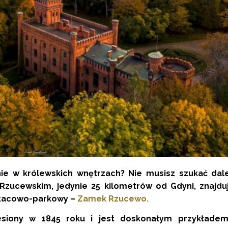
nie w królewskich wnętrzach? Nie musisz szukać dal
zucewskim, jedynie 25 kilometrów od Gdyni, znajduj
ałacowo-parkowy –
Zamek Rzucewo.
esiony w 1845 roku i jest doskonałym przykładem