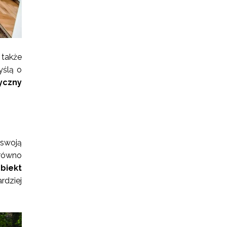
 także
yślą o
yczny
swoją
arówno
biekt
rdziej