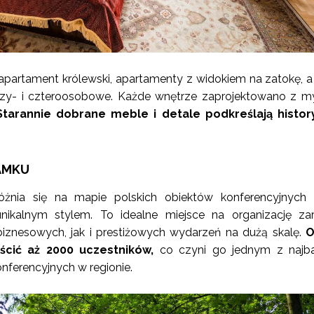
 apartament królewski, apartamenty z widokiem na zatokę, a
trzy- i czteroosobowe. Każde wnętrze zaprojektowano z m
tarannie dobrane meble i detale podkreślają histor
AMKU
nia się na mapie polskich obiektów konferencyjnych 
unikalnym stylem. To idealne miejsce na organizację z
iznesowych, jak i prestiżowych wydarzeń na dużą skalę.
O
ścić aż 2000 uczestników,
co czyni go jednym z najba
nferencyjnych w regionie.