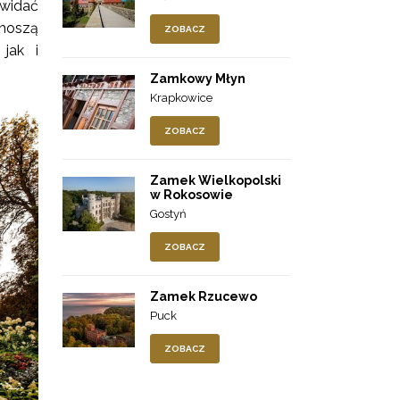
 widać
enoszą
ZOBACZ
jak i
Zamkowy Młyn
Krapkowice
ZOBACZ
Zamek Wielkopolski
w Rokosowie
Gostyń
ZOBACZ
Zamek Rzucewo
Puck
ZOBACZ