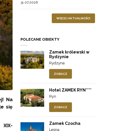
31.07.2026
WIĘCEJ AKTUALNOŚCI
POLECANE OBIEKTY
Zamek królewski w
Rydzynie
Rydzyna
ZOBACZ
Hotel ZAMEK RYN****
Ryn
ej!
Na
e się
ZOBACZ
Zamek Czocha
 XIX-
Leśna