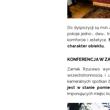
Do dyspozycji są m.in.
pokoje jedno-, dwu-, 
komforcie i estetyce.
S
charakter obiektu.
KONFERENCJA W Z
Zamek Rzucewo wyróż
wszechstronnością i 
kameralnych spotkań b
jest w stanie pomie
imponujących miejsc ko