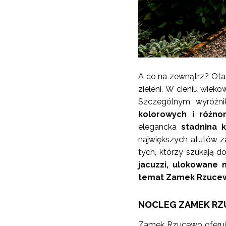
A co na zewnątrz? Ota
zieleni. W cieniu wieko
Szczególnym wyróżnik
kolorowych i różno
elegancka
stadnina 
największych atutów 
tych, którzy szukają 
jacuzzi, ulokowane
temat Zamek Rzuce
NOCLEG ZAMEK R
Zamek Rzucewo oferu