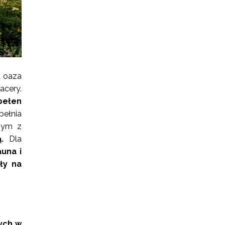
a oaza
acery.
pełen
ełnia
nym z
.
Dla
auna i
ły na
ych w