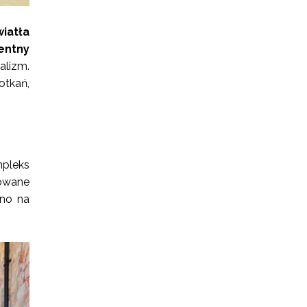
iatła
gentny
lizm.
otkań,
pleks
zowane
wno na