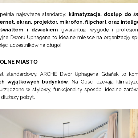
pełnia najwyższe standardy:
klimatyzacja, dostęp do św
ernet, ekran, projektor, mikrofon, flipchart oraz inteli
światłem i dźwiękiem
gwarantują wygodę i profesjona
cyjne Dworu Uphagena to idealne miejsce na organizację sp
mięci uczestników na długo!
OLNE MIASTO
jest standardowy. ARCHE Dwór Uphagena Gdańsk to kom
ch wyjątkowych budynków
. Na Gości czekają klimaty
 urządzone w stylowy, funkcjonalny sposób, idealne zaró
i dłuższy pobyt.