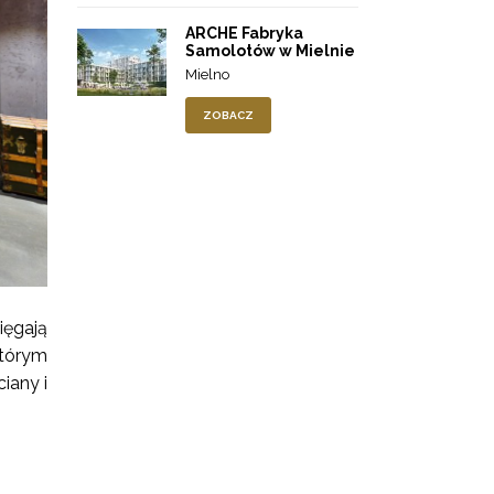
ARCHE Fabryka
Samolotów w Mielnie
Mielno
ZOBACZ
ięgają
którym
iany i