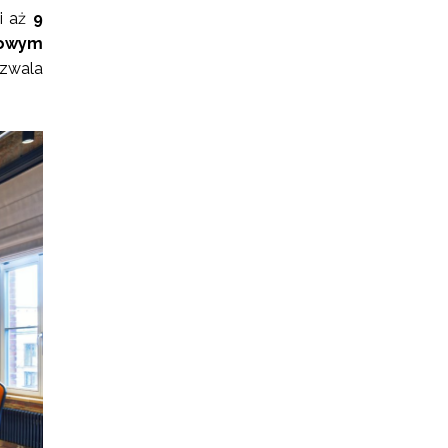
ji aż
9
łowym
ozwala