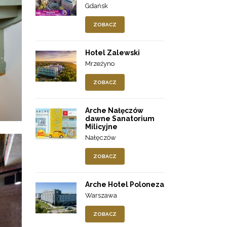
Gdańsk
ZOBACZ
Hotel Zalewski
Mrzeżyno
ZOBACZ
Arche Nałęczów
dawne Sanatorium
Milicyjne
Nałęczów
ZOBACZ
Arche Hotel Poloneza
Warszawa
ZOBACZ