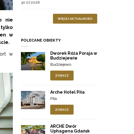
30.07.2026
WIĘCEJ AKTUALNOŚCI
b nie
 tylko
den w
POLECANE OBIEKTY
ście.
Dworek Róża Poraja w
ort w
Budziejewie
Budziejewo
ZOBACZ
Arche Hotel Piła
Piła
ZOBACZ
ARCHE Dwór
Uphagena Gdańsk