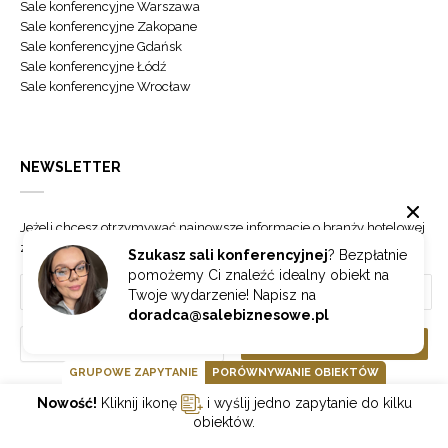
Sale konferencyjne Warszawa
Sale konferencyjne Zakopane
Sale konferencyjne Gdańsk
Sale konferencyjne Łódź
Sale konferencyjne Wrocław
NEWSLETTER
Jeżeli chcesz otrzymywać najnowsze informacje o branży hotelowej
zapisz się do naszego newslettera.
Szukasz sali konferencyjnej
? Bezpłatnie
pomożemy Ci znaleźć idealny obiekt na
Twoje wydarzenie! Napisz na
doradca@salebiznesowe.pl
Wybierz
ZAPISZ SIĘ
GRUPOWE ZAPYTANIE
PORÓWNYWANIE OBIEKTÓW
Nowość!
Kliknij ikonę
i wyślij jedno zapytanie do kilku
GOONLINE.PL SPÓŁKA Z OGRANICZONĄ ODPOWIEDZIALNOŚCIĄ SP.K.
obiektów.
POLITYKA PRYWATNOŚCI
REGULAMIN