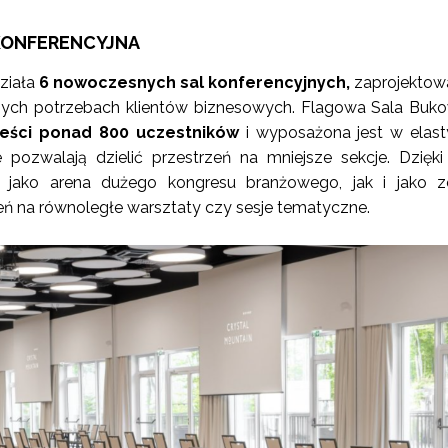
KONFERENCYJNA
ziała
6 nowoczesnych sal konferencyjnych,
zaprojektow
nych potrzebach klientów biznesowych. Flagowa Sala Buk
eści ponad 800 uczestników
i wyposażona jest w elas
re pozwalają dzielić przestrzeń na mniejsze sekcje. Dzięk
 jako arena dużego kongresu branżowego, jak i jako z
ń na równoległe warsztaty czy sesje tematyczne.