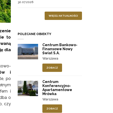
30.07.2026
WIĘCEJ AKTUALNOŚCI
zenie
POLECANE OBIEKTY
ie to
owaną
Centrum Bankowo-
Finansowe Nowy
ję dla
Świat S.A.
Warszawa
nkowo-
ZOBACZ
jów i
te, po
Centrum
pełnym
Konferencyjno-
Apartamentowe
jfem i
Mrówka
 dba o
Warszawa
o, czy
ZOBACZ