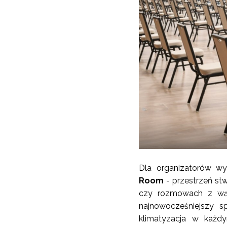
Dla organizatorów wy
Room
- przestrzeń st
czy rozmowach z wą
najnowocześniejszy s
klimatyzacja w każd