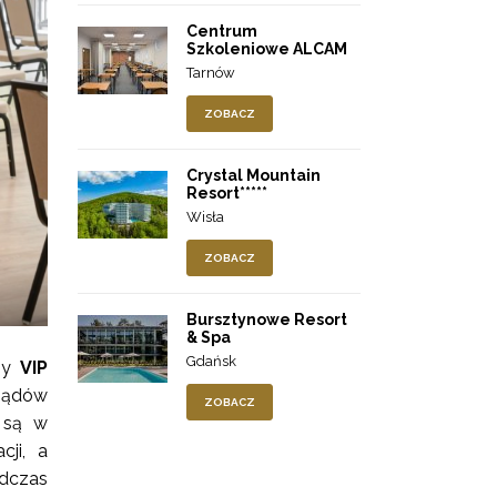
Centrum
Szkoleniowe ALCAM
Tarnów
ZOBACZ
Crystal Mountain
Resort*****
Wisła
ZOBACZ
Bursztynowe Resort
& Spa
Gdańsk
ny
VIP
rządów
ZOBACZ
 są w
cji, a
dczas