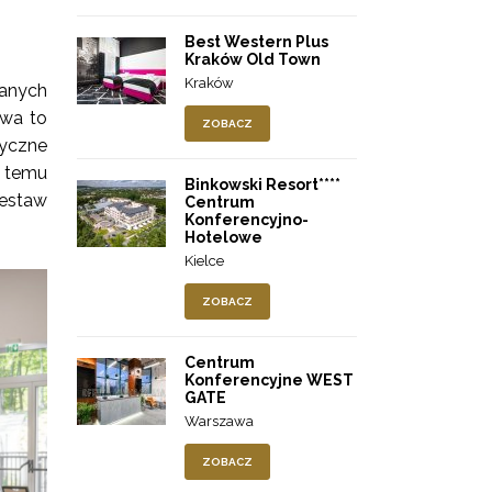
Best Western Plus
Kraków Old Town
Kraków
anych
owa to
ZOBACZ
tyczne
i temu
Binkowski Resort****
estaw
Centrum
Konferencyjno-
Hotelowe
Kielce
ZOBACZ
Centrum
Konferencyjne WEST
GATE
Warszawa
ZOBACZ