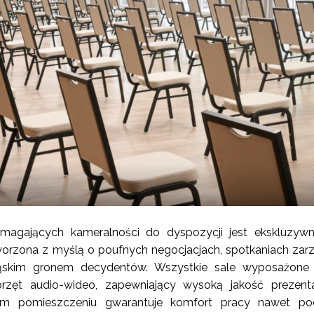
magających kameralności do dyspozycji jest ekskluzyw
worzona z myślą o poufnych negocjacjach, spotkaniach za
skim gronem decydentów. Wszystkie sale wyposażone
przęt audio-wideo, zapewniający wysoką jakość prezenta
ym pomieszczeniu gwarantuje komfort pracy nawet po