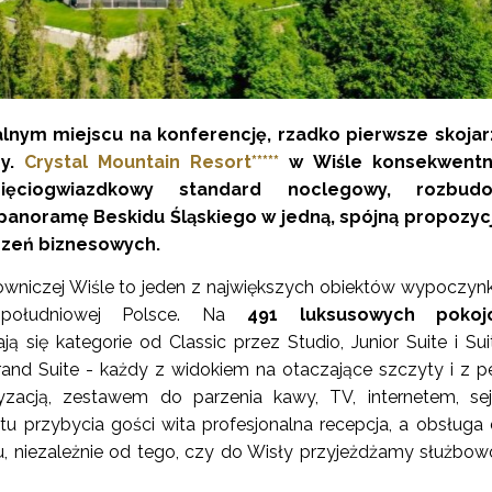
alnym miejscu na konferencję, rzadko pierwsze skojar
ry.
Crystal Mountain Resort*****
w Wiśle konsekwentn
ięciogwiazdkowy standard noclegowy, rozbud
i panoramę Beskidu Śląskiego w jedną, spójną propozyc
zeń biznesowych.
wniczej Wiśle to jeden z największych obiektów wypoczy
 południowej Polsce. Na
491 luksusowych poko
ją się kategorie od Classic przez Studio, Junior Suite i Sui
Grand Suite - każdy z widokiem na otaczające szczyty i z 
yzacją, zestawem do parzenia kawy, TV, internetem, se
 przybycia gości wita profesjonalna recepcja, a obsługa
, niezależnie od tego, czy do Wisły przyjeżdżamy służbow