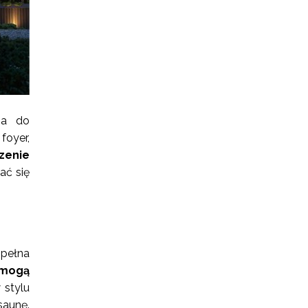
na do
foyer,
zenie
ać się
 pełna
 mogą
 stylu
saunę.