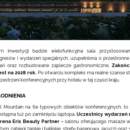
 inwestycji będzie wielofunkcyjna sala przystosowa
gresów i wydarzeń specjalnych, uzupełniona o przestronne 
kań oraz rozbudowane zaplecze gastronomiczne.
Zakońc
st na 2028 rok.
Po otwarciu kompleks ma realne szanse st
zestrzeni konferencyjnych przy hotelu w tej części kraju.
ODNIENIA
al Mountain na tle typowych obiektów konferencyjnych, to
ostępna tuż po zamknięciu laptopa.
Uczestnicy wydarzeń
Irena Eris Beauty Partner -
salonu oferującego masaże w
m zabiegi tajskie i balijskie, strefę basenową, jacuzzi oraz 