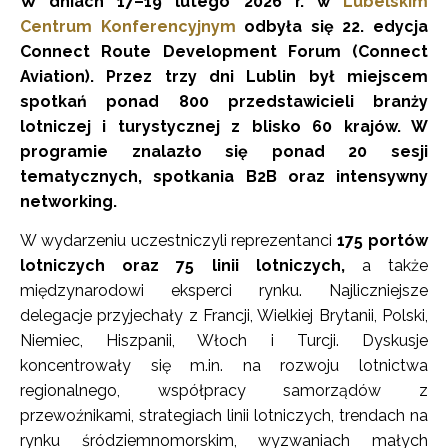
W dniach 17–19 lutego 2026 r. w
Lubelskim
Centrum Konferencyjnym
odbyła się 22. edycja
Connect Route Development Forum (Connect
Aviation). Przez trzy dni Lublin był miejscem
spotkań ponad 800 przedstawicieli branży
lotniczej i turystycznej z blisko 60 krajów. W
programie znalazło się ponad 20 sesji
tematycznych, spotkania B2B oraz intensywny
networking.
W wydarzeniu uczestniczyli reprezentanci
175 portów
lotniczych oraz 75 linii lotniczych,
a także
międzynarodowi eksperci rynku. Najliczniejsze
delegacje przyjechały z Francji, Wielkiej Brytanii, Polski,
Niemiec, Hiszpanii, Włoch i Turcji. Dyskusje
koncentrowały się m.in. na rozwoju lotnictwa
regionalnego, współpracy samorządów z
przewoźnikami, strategiach linii lotniczych, trendach na
rynku śródziemnomorskim, wyzwaniach małych