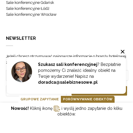
Sale konferencyjne Gdańsk
Sale konferencyjne Łódź
Sale konferencyjne Wrocław
NEWSLETTER
Jeżeli chcesz otrzymywać najnowsze informacje o branży hotelowej
zapisz się do naszego newslettera.
Szukasz sali konferencyjnej
? Bezpłatnie
pomożemy Ci znaleźć idealny obiekt na
Twoje wydarzenie! Napisz na
doradca@salebiznesowe.pl
Wybierz
ZAPISZ SIĘ
GRUPOWE ZAPYTANIE
PORÓWNYWANIE OBIEKTÓW
Nowość!
Kliknij ikonę
i wyślij jedno zapytanie do kilku
GOONLINE.PL SPÓŁKA Z OGRANICZONĄ ODPOWIEDZIALNOŚCIĄ SP.K.
obiektów.
POLITYKA PRYWATNOŚCI
REGULAMIN