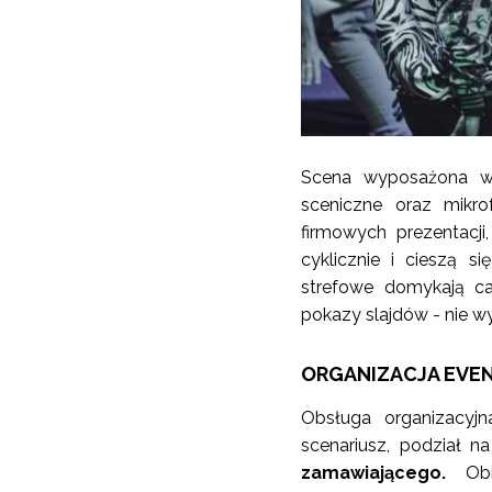
Scena wyposażona w p
sceniczne oraz mikr
firmowych prezentacji,
cyklicznie i cieszą si
strefowe domykają ca
pokazy slajdów - nie wy
ORGANIZACJA EVE
Obsługa organizacyjn
scenariusz, podział n
zamawiającego.
Obie