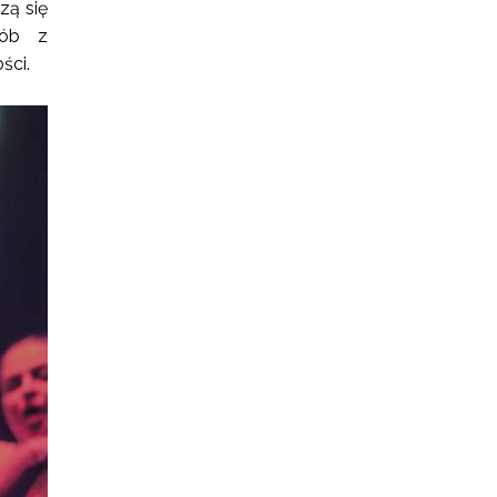
zą się
sób z
ści.