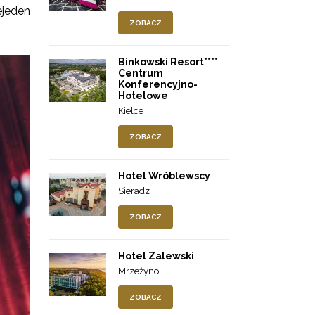
ejeden
ZOBACZ
Binkowski Resort****
Centrum
Konferencyjno-
Hotelowe
Kielce
ZOBACZ
Hotel Wróblewscy
Sieradz
ZOBACZ
Hotel Zalewski
Mrzeżyno
ZOBACZ