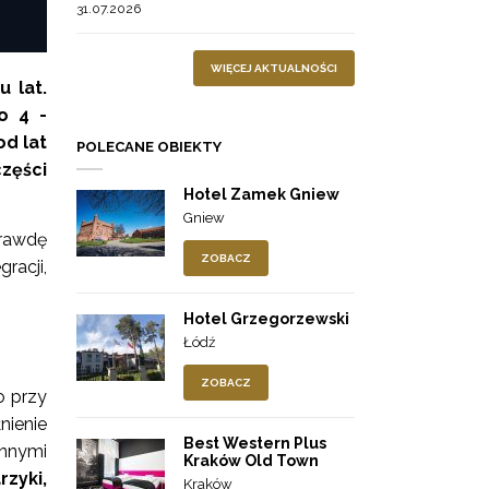
31.07.2026
WIĘCEJ AKTUALNOŚCI
 lat.
o 4 -
od lat
POLECANE OBIEKTY
części
Hotel Zamek Gniew
Gniew
prawdę
ZOBACZ
racji,
Hotel Grzegorzewski
Łódź
ZOBACZ
o przy
nienie
Best Western Plus
innymi
Kraków Old Town
rzyki,
Kraków