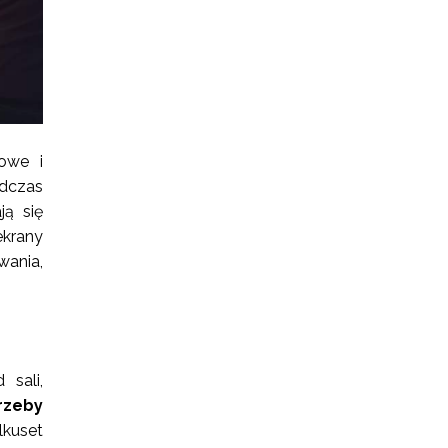
bowe i
dczas
ą się
ekrany
wania,
 sali,
rzeby
kuset