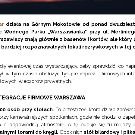
ar
działa na Górnym Mokotowie od ponad dwudziestu
ie Wodnego Parku „Warszawianka" przy ul. Merlinieg
szawiacy znają głównie z basenów i kortów, ale który 
z bardziej rozpoznawalnych lokali rozrywkowych w tej 
ży eventowej czas wystarczający, żeby sprawdzić, co na
ył w tym czasie obsłużyć tysiące imprez - firmowych integ
iałowych, wieczorów prywatnych.
NTEGRACJE FIRMOWE WARSZAWA
200 osób przy stołach.
To przestrzeń, która działa zarówn
przy kameralniejszych spotkaniach, gdzie nie chodzi o zapeł
ko o odpowiednią atmosferę. A tę buduje się tu między 
lnymi torami do kręgli.
Obok nich
stół bilardowy i piłka