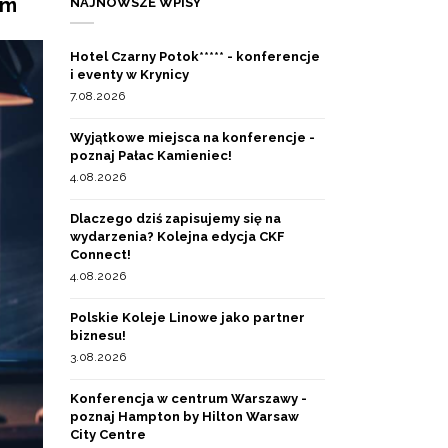
em
NAJNOWSZE WPISY
Hotel Czarny Potok***** - konferencje
i eventy w Krynicy
7.08.2026
Wyjątkowe miejsca na konferencje -
poznaj Pałac Kamieniec!
4.08.2026
Dlaczego dziś zapisujemy się na
wydarzenia? Kolejna edycja CKF
Connect!
4.08.2026
Polskie Koleje Linowe jako partner
biznesu!
3.08.2026
Konferencja w centrum Warszawy -
poznaj Hampton by Hilton Warsaw
City Centre