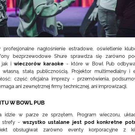
rofesjonalne nagłośnienie estradowe, oświetlenie klu
ofony bezprzewodowe Shure sprawdza się zarówno po
 jak i
wieczorów karaoke
- które w Bowl Pub odbywaj
ę własną, stałą publicznością. Projektor multimedialny i 
łość: część oficjalna imprezy - przemówienia, podsumo
maga ani zewnętrznej firmy technicznej, ani improwizacji.
NTU W BOWL PUB
a idzie w parze ze sprzętem. Program wieczoru, układ
a strefy -
wszystko ustalane jest pod konkretne pot
kt obsługiwał zarówno eventy korporacyjne z kil