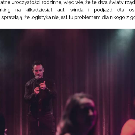
watne uroczystości rodzinne, więc wie, że te dwa światy rząd
rking na kilkadziesiąt aut, winda i podjazd dla o
prawiają, że logistyka nie jest tu problemem dla nikogo z go