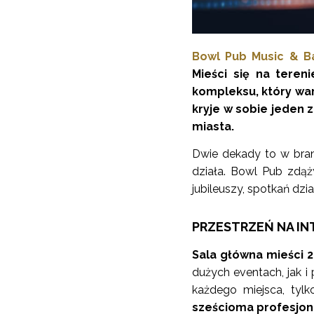
Bowl Pub Music & B
Mieści się na teren
kompleksu, który war
kryje w sobie jeden 
miasta.
Dwie dekady to w bran
działa. Bowl Pub zdąż
jubileuszy, spotkań dz
PRZESTRZEŃ NA I
Sala główna mieści 
dużych eventach, jak i 
każdego miejsca, tyl
sześcioma profesjona