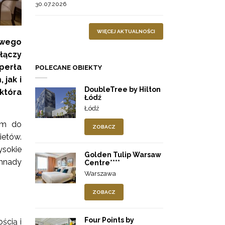
30.07.2026
WIĘCEJ AKTUALNOŚCI
owego
łączy
perła
POLECANE OBIEKTY
jak i
DoubleTree by Hilton
która
Łódź
Łódź
em do
ZOBACZ
ietów.
ysokie
Golden Tulip Warsaw
umnady
Centre****
Warszawa
ZOBACZ
Four Points by
ością i