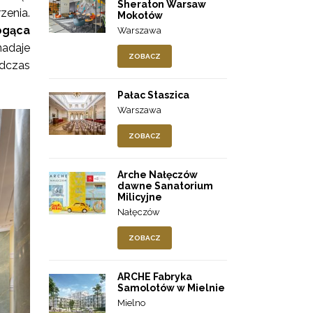
Sheraton Warsaw
enia.
Mokotów
ogąca
Warszawa
nadaje
ZOBACZ
odczas
Pałac Staszica
Warszawa
ZOBACZ
Arche Nałęczów
dawne Sanatorium
Milicyjne
Nałęczów
ZOBACZ
ARCHE Fabryka
Samolotów w Mielnie
Mielno