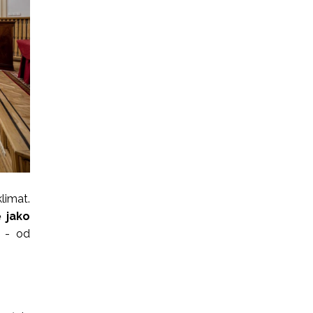
limat.
 jako
e - od