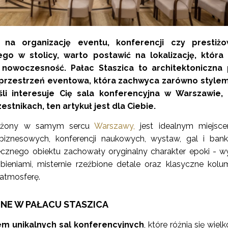
 na organizację eventu, konferencji czy prestiż
go w stolicy, warto postawić na lokalizację, która 
 i nowoczesność. Pałac Staszica to architektoniczna 
przestrzeń eventowa, która zachwyca zarówno stylem, 
eśli interesuje Cię sala konferencyjna w Warszawie, 
estnikach, ten artykuł jest dla Ciebie
.
żony w samym sercu
Warszawy,
jest idealnym miejsc
biznesowych, konferencji naukowych, wystaw, gal i bank
ecznego obiektu zachowały oryginalny charakter epoki - w
bieniami, misternie rzeźbione detale oraz klasyczne kol
atmosferę.
NE W PAŁACU STASZICA
em unikalnych sal konferencyjnych
, które różnią się wielk