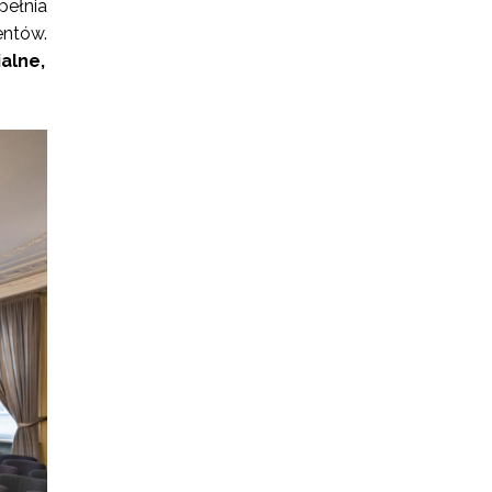
ełnia
ntów.
alne,