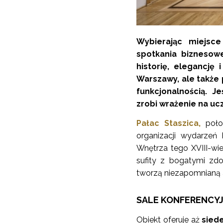
Wybierając miejsce
spotkania biznesowe
historię, elegancję
Warszawy, ale także 
funkcjonalnością. J
zrobi wrażenie na ucz
Pałac Staszica,
poło
organizacji wydarzeń 
Wnętrza tego XVIII-wi
sufity z bogatymi zdo
tworzą niezapomnianą 
SALE KONFERENCYJ
Obiekt oferuje aż
sied