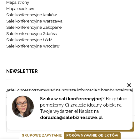
Mapa strony
Mapa obiektów
Sale konferencyjne Kraków
Sale konferencyjne Warszawa
Sale konferencyjne Zakopane
Sale konferencyjne Gdańsk
Sale konferencyjne Łódź
Sale konferencyjne Wrocław
NEWSLETTER
Jeżeli chcesz otrzymywać najnowsze informacje o branży hotelowej
zapisz się do naszego newslettera.
Szukasz sali konferencyjnej
? Bezpłatnie
pomożemy Ci znaleźć idealny obiekt na
Twoje wydarzenie! Napisz na
doradca@salebiznesowe.pl
Wybierz
ZAPISZ SIĘ
GRUPOWE ZAPYTANIE
PORÓWNYWANIE OBIEKTÓW